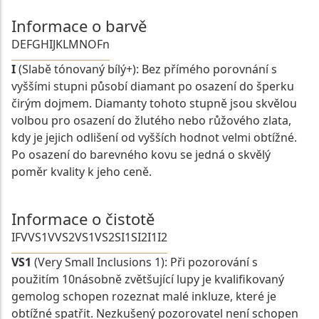
Informace o barvě
D
E
F
G
H
I
J
K
L
M
N
O
Fn
I
(Slabě tónovaný bílý+): Bez přímého porovnání s
vyššími stupni působí diamant po osazení do šperku
čirým dojmem. Diamanty tohoto stupně jsou skvělou
volbou pro osazení do žlutého nebo růžového zlata,
kdy je jejich odlišení od vyšších hodnot velmi obtížné.
Po osazení do barevného kovu se jedná o skvělý
poměr kvality k jeho ceně.
Informace o čistotě
IF
VVS1
VVS2
VS1
VS2
SI1
SI2
I1
I2
VS1
(Very Small Inclusions 1): Při pozorování s
použitím 10násobně zvětšující lupy je kvalifikovaný
gemolog schopen rozeznat malé inkluze, které je
obtížné spatřit. Nezkušený pozorovatel není schopen