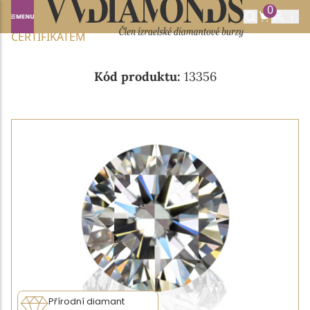
0
Domů
NABÍDKA DIAMANTŮ
0.32CT I/VS1 S GIA
CERTIFIKÁTEM
Kód produktu:
13356
Přírodní diamant