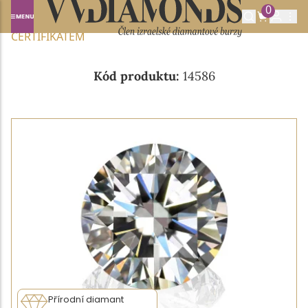
0
Domů
NABÍDKA DIAMANTŮ
0.32CT I/VVS1 S GIA
CERTIFIKÁTEM
Kód produktu:
14586
Přírodní diamant