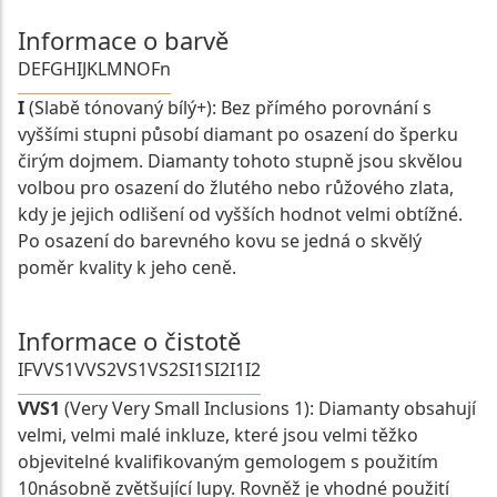
Informace o barvě
D
E
F
G
H
I
J
K
L
M
N
O
Fn
I
(Slabě tónovaný bílý+): Bez přímého porovnání s
vyššími stupni působí diamant po osazení do šperku
čirým dojmem. Diamanty tohoto stupně jsou skvělou
volbou pro osazení do žlutého nebo růžového zlata,
kdy je jejich odlišení od vyšších hodnot velmi obtížné.
Po osazení do barevného kovu se jedná o skvělý
poměr kvality k jeho ceně.
Informace o čistotě
IF
VVS1
VVS2
VS1
VS2
SI1
SI2
I1
I2
VVS1
(Very Very Small Inclusions 1): Diamanty obsahují
velmi, velmi malé inkluze, které jsou velmi těžko
objevitelné kvalifikovaným gemologem s použitím
10násobně zvětšující lupy. Rovněž je vhodné použití