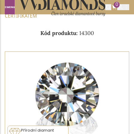
0
Domů
NABÍDKA DIAMANTŮ
0.33CT H/VVS2 S GIA
CERTIFIKÁTEM
Kód produktu:
14300
Přírodní diamant