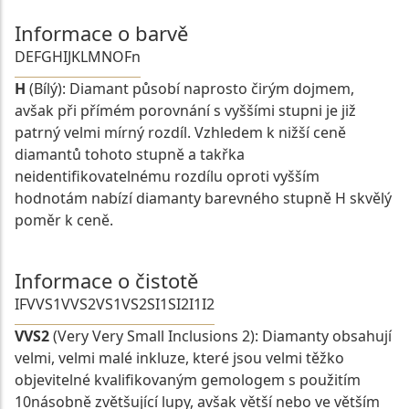
Informace o barvě
D
E
F
G
H
I
J
K
L
M
N
O
Fn
H
(Bílý): Diamant působí naprosto čirým dojmem,
avšak při přímém porovnání s vyššími stupni je již
patrný velmi mírný rozdíl. Vzhledem k nižší ceně
diamantů tohoto stupně a takřka
neidentifikovatelnému rozdílu oproti vyšším
hodnotám nabízí diamanty barevného stupně H skvělý
poměr k ceně.
Informace o čistotě
IF
VVS1
VVS2
VS1
VS2
SI1
SI2
I1
I2
VVS2
(Very Very Small Inclusions 2): Diamanty obsahují
velmi, velmi malé inkluze, které jsou velmi těžko
objevitelné kvalifikovaným gemologem s použitím
10násobně zvětšující lupy, avšak větší nebo ve větším