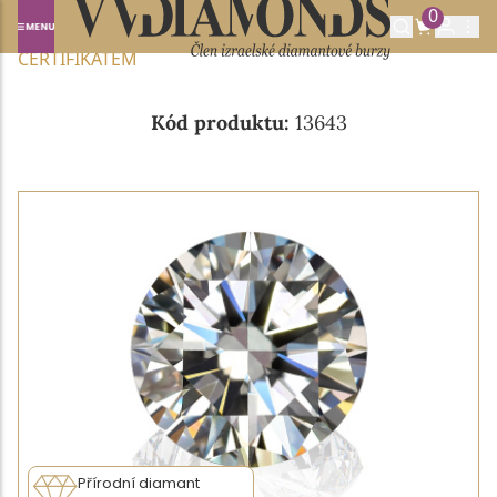
0
Domů
NABÍDKA DIAMANTŮ
0.33CT J/IF S GIA
CERTIFIKÁTEM
Kód produktu:
13643
Přírodní diamant