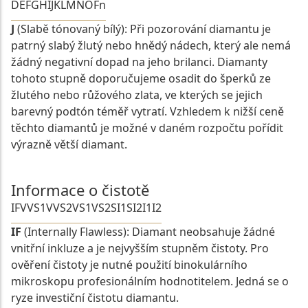
D
E
F
G
H
I
J
K
L
M
N
O
Fn
J
(Slabě tónovaný bílý): Při pozorování diamantu je
patrný slabý žlutý nebo hnědý nádech, který ale nemá
žádný negativní dopad na jeho brilanci. Diamanty
tohoto stupně doporučujeme osadit do šperků ze
žlutého nebo růžového zlata, ve kterých se jejich
barevný podtón téměř vytratí. Vzhledem k nižší ceně
těchto diamantů je možné v daném rozpočtu pořídit
výrazně větší diamant.
Informace o čistotě
IF
VVS1
VVS2
VS1
VS2
SI1
SI2
I1
I2
IF
(Internally Flawless): Diamant neobsahuje žádné
vnitřní inkluze a je nejvyšším stupněm čistoty. Pro
ověření čistoty je nutné použití binokulárního
mikroskopu profesionálním hodnotitelem. Jedná se o
ryze investiční čistotu diamantu.