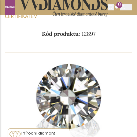
0
Domů
NABÍDKA DIAMANTŮ
0.34CT E/VVS1 S GIA
CERTIFIKÁTEM
Kód produktu:
12897
Přírodní diamant