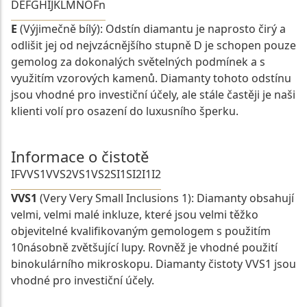
D
E
F
G
H
I
J
K
L
M
N
O
Fn
E
(Výjimečně bílý): Odstín diamantu je naprosto čirý a
odlišit jej od nejvzácnějšího stupně D je schopen pouze
gemolog za dokonalých světelných podmínek a s
využitím vzorových kamenů. Diamanty tohoto odstínu
jsou vhodné pro investiční účely, ale stále častěji je naši
klienti volí pro osazení do luxusního šperku.
Informace o čistotě
IF
VVS1
VVS2
VS1
VS2
SI1
SI2
I1
I2
VVS1
(Very Very Small Inclusions 1): Diamanty obsahují
velmi, velmi malé inkluze, které jsou velmi těžko
objevitelné kvalifikovaným gemologem s použitím
10násobně zvětšující lupy. Rovněž je vhodné použití
binokulárního mikroskopu. Diamanty čistoty VVS1 jsou
vhodné pro investiční účely.