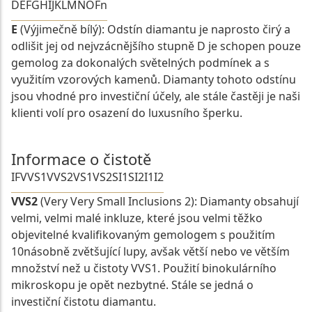
D
E
F
G
H
I
J
K
L
M
N
O
Fn
E
(Výjimečně bílý): Odstín diamantu je naprosto čirý a
odlišit jej od nejvzácnějšího stupně D je schopen pouze
gemolog za dokonalých světelných podmínek a s
využitím vzorových kamenů. Diamanty tohoto odstínu
jsou vhodné pro investiční účely, ale stále častěji je naši
klienti volí pro osazení do luxusního šperku.
Informace o čistotě
IF
VVS1
VVS2
VS1
VS2
SI1
SI2
I1
I2
VVS2
(Very Very Small Inclusions 2): Diamanty obsahují
velmi, velmi malé inkluze, které jsou velmi těžko
objevitelné kvalifikovaným gemologem s použitím
10násobně zvětšující lupy, avšak větší nebo ve větším
množství než u čistoty VVS1. Použití binokulárního
mikroskopu je opět nezbytné. Stále se jedná o
investiční čistotu diamantu.