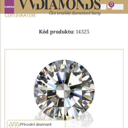
0
Domů
NABÍDKA DIAMANTŮ
0.34CT E/VVS2 S GIA
CERTIFIKÁTEM
Kód produktu:
14325
Přírodní diamant