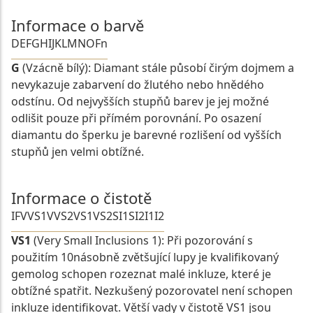
Informace o barvě
D
E
F
G
H
I
J
K
L
M
N
O
Fn
G
(Vzácně bílý): Diamant stále působí čirým dojmem a
nevykazuje zabarvení do žlutého nebo hnědého
odstínu. Od nejvyšších stupňů barev je jej možné
odlišit pouze při přímém porovnání. Po osazení
diamantu do šperku je barevné rozlišení od vyšších
stupňů jen velmi obtížné.
Informace o čistotě
IF
VVS1
VVS2
VS1
VS2
SI1
SI2
I1
I2
VS1
(Very Small Inclusions 1): Při pozorování s
použitím 10násobně zvětšující lupy je kvalifikovaný
gemolog schopen rozeznat malé inkluze, které je
obtížné spatřit. Nezkušený pozorovatel není schopen
inkluze identifikovat. Větší vady v čistotě VS1 jsou