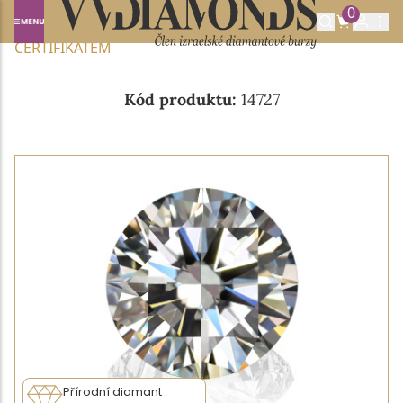
0
Domů
NABÍDKA DIAMANTŮ
0.35CT G/VS1 S GIA
CERTIFIKÁTEM
Kód produktu:
14727
Přírodní diamant