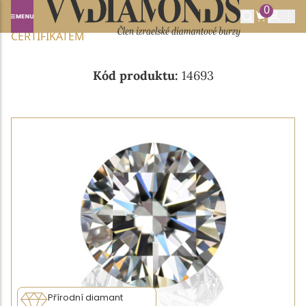
0
Domů
NABÍDKA DIAMANTŮ
0.35CT I/SI1 S GIA
CERTIFIKÁTEM
Kód produktu:
14693
Přírodní diamant