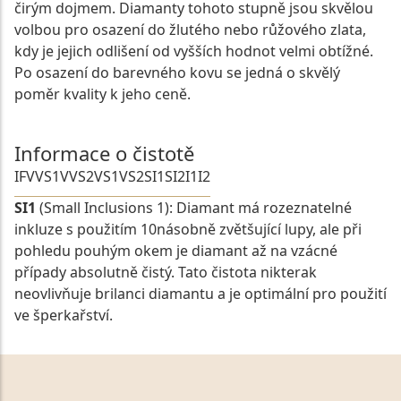
čirým dojmem. Diamanty tohoto stupně jsou skvělou
volbou pro osazení do žlutého nebo růžového zlata,
kdy je jejich odlišení od vyšších hodnot velmi obtížné.
Po osazení do barevného kovu se jedná o skvělý
poměr kvality k jeho ceně.
Informace o čistotě
IF
VVS1
VVS2
VS1
VS2
SI1
SI2
I1
I2
SI1
(Small Inclusions 1): Diamant má rozeznatelné
inkluze s použitím 10násobně zvětšující lupy, ale při
pohledu pouhým okem je diamant až na vzácné
případy absolutně čistý. Tato čistota nikterak
neovlivňuje brilanci diamantu a je optimální pro použití
ve šperkařství.