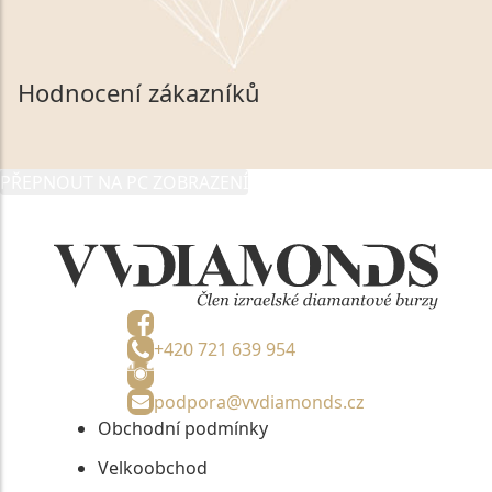
zákonem č. 101/2000 Sb. v platném znění výslovně
souhlasím se zpracováním a uchováním veškerých
mých osobních údajů, které poskytuji prostřednictvím
společnosti VVDiamonds s.r.o., IČO: 05892481. Tyto
Hodnocení zákazníků
údaje poskytuji společnosti VVDiamonds s.r.o., IČO:
05892481, jako správci osobních údajů či jako jeho
zmocněnému zástupci, výhradně za účelem poskytnutí
PŘEPNOUT NA PC ZOBRAZENÍ
informací, nejdéle na tři roky od jejich zaslání.
+420 721 639 954
podpora@vvdiamonds.cz
Obchodní podmínky
Velkoobchod