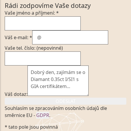
Rádi zodpovíme Vaše dotazy
Vaše jméno a příjmení: *
Váš e-mail: *
Vaše tel. číslo: (nepovinné)
Váš dotaz:
ODESLAT
Souhlasím se zpracováním osobních údajů dle
směrnice EU -
GDPR
.
Kliknutím na výše uvedený odkaz, v souladu se
* tato pole jsou povinná