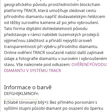
geografického původu prostřednictvím blockchain
platformy TRACR, která umožňuje sledovat cestu
přírodního diamantu napříč dodavatelským řetězcem
od těžby surového kamene až po jeho vybroušení.
Tato forma digitální dohledatelnosti původu
představuje v rámci nabídek tuzemských prodejců
výjimečnou záležitost a přináší nejvyšší úroveň
transparentnosti při výběru přírodního diamantu.
Online ověření TRACR současně nabízí další zajímavé
údaje a fotografie diamantu v surovém i vybroušeném
stavu. Vše naleznete pod odkazem:
OVĚŘENÍ PŮVODU
DIAMANTU V SYSTÉMU TRACR
Informace o barvě
D
E
F
G
H
I
J
K
L
M
N
O
Fn
I
(Slabě tónovaný bílý+): Bez přímého porovnání s
vyššími stupni působí diamant po osazení do šperku