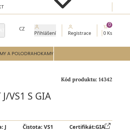
KT
0
CZ
AT
Přihlášení
Registrace
0 Ks
MY A POLODRAHOKAMY
Kód produktu:
14342
J/VS1 S GIA
a:
J
Čistota:
VS1
Certifikát:
GIA