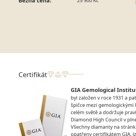
Běžná cena:
25 900 Kč
Certifikát
GIA Gemological Institu
byl založen v roce 1931 a pat
špičce mezi gemologickými 
celém světě a dodržuje prav
Diamond High Council v pln
Všechny diamanty na strán
opatřeny certifikátem GIA, lz