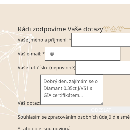
Rádi zodpovíme Vaše dotazy
Vaše jméno a příjmení: *
Váš e-mail: *
Vaše tel. číslo: (nepovinné)
Váš dotaz:
ODESLAT
Souhlasím se zpracováním osobních údajů dle smě
Kliknutím na výše uvedený odkaz, v souladu se zák
* tato pole jsou povinná