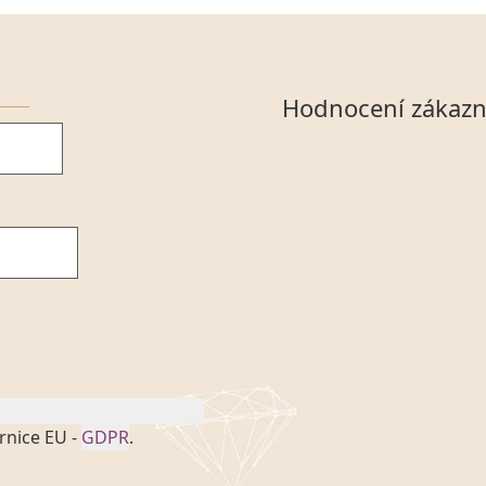
Hodnocení zákazn
rnice EU -
GDPR
.
onem č. 101/2000 Sb. v