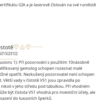
rtifikátu GIA a je laserově číslován na své rundistě
istotě
SI1
SI2
I1
I2
lusions 1): Při pozorování s použitím 10násobně
kvalifikovaný gemolog schopen rozeznat malé
btížné spatřit. Nezkušený pozorovatel není schopen
t. Větší vady v čistotě VS1 jsou zpravidla po
 nikoli v jeho středu pod tabulkou. Při vhodném
e být čistota VS1 vhodná pro investiční účely, ale
osazení do luxusních šperků.