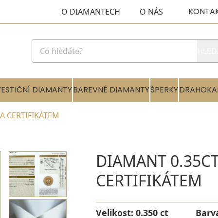
KONTA
O DIAMANTECH
O NÁS
HLED
VESTIČNÍ DIAMANTY
BAREVNÉ DIAMANTY
ŠPERKY
DRAHOKA
GIA CERTIFIKÁTEM
DIAMANT 0.35CT 
CERTIFIKÁTEM
Velikost:
0.350 ct
Barv