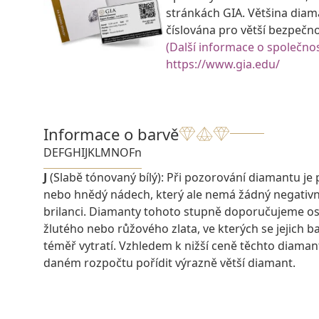
stránkách GIA. Většina diam
číslována pro větší bezpečn
(Další informace o společnos
https://www.gia.edu/
Informace o barvě
D
E
F
G
H
I
J
K
L
M
N
O
Fn
J
(Slabě tónovaný bílý): Při pozorování diamantu je 
nebo hnědý nádech, který ale nemá žádný negativn
brilanci. Diamanty tohoto stupně doporučujeme os
žlutého nebo růžového zlata, ve kterých se jejich 
téměř vytratí. Vzhledem k nižší ceně těchto diaman
daném rozpočtu pořídit výrazně větší diamant.