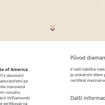
Původ diaman
te of America
V naší nabídce nal
je unikátním dílem 
ří k absolutní
certifikát mezinár
laboratořemi po
idla stanovená
ém rozsahu.
Další informa
kách VVDiamonds
e verifikovat na