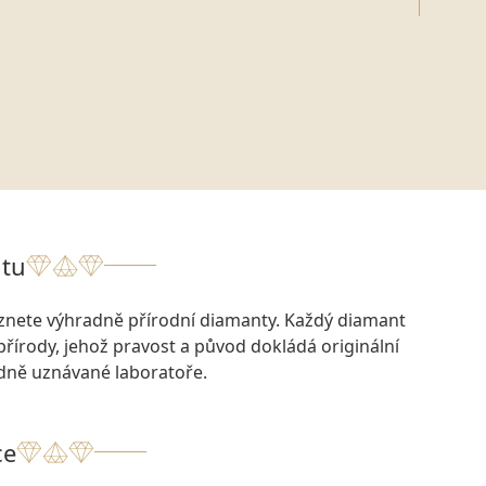
tu
eznete výhradně přírodní diamanty. Každý diamant
přírody, jehož pravost a původ dokládá originální
odně uznávané laboratoře.
ce