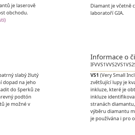
antů je laserově
Diamant je včetně ce
ost obchodu.
laboratoří GIA.
ti)
Informace o č
IF
VVS1
VVS2
VS1
VS2
patrný slabý žlutý
VS1
(Very Small Inc
í dopad na jeho
zvětšující lupy je 
adit do šperků ze
inkluze, které je o
barevný podtón
inkluze identifikova
tů je možné v
stranách diamantu,
výběru diamantu můž
je používána i pro 