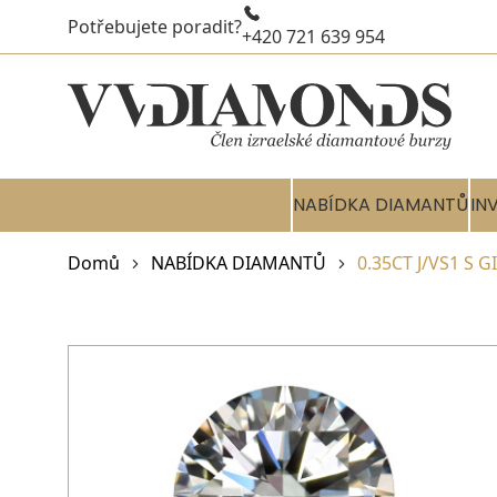
Potřebujete poradit?
+420 721 639 954
NABÍDKA DIAMANTŮ
IN
Domů
NABÍDKA DIAMANTŮ
0.35CT J/VS1 S 