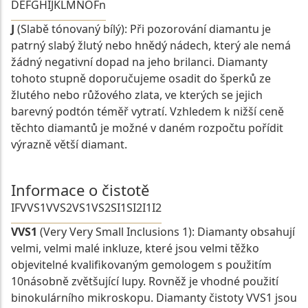
D
E
F
G
H
I
J
K
L
M
N
O
Fn
J
(Slabě tónovaný bílý): Při pozorování diamantu je
patrný slabý žlutý nebo hnědý nádech, který ale nemá
žádný negativní dopad na jeho brilanci. Diamanty
tohoto stupně doporučujeme osadit do šperků ze
žlutého nebo růžového zlata, ve kterých se jejich
barevný podtón téměř vytratí. Vzhledem k nižší ceně
těchto diamantů je možné v daném rozpočtu pořídit
výrazně větší diamant.
Informace o čistotě
IF
VVS1
VVS2
VS1
VS2
SI1
SI2
I1
I2
VVS1
(Very Very Small Inclusions 1): Diamanty obsahují
velmi, velmi malé inkluze, které jsou velmi těžko
objevitelné kvalifikovaným gemologem s použitím
10násobně zvětšující lupy. Rovněž je vhodné použití
binokulárního mikroskopu. Diamanty čistoty VVS1 jsou