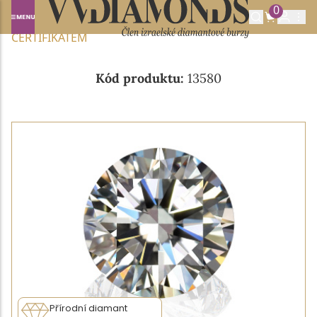
0
Domů
NABÍDKA DIAMANTŮ
0.35CT J/VVS1 S GIA
CERTIFIKÁTEM
Kód produktu:
13580
Přírodní diamant