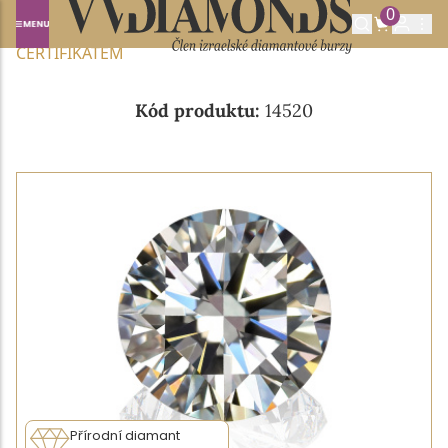
0
Domů
NABÍDKA DIAMANTŮ
0.36CT E/IF S GIA
CERTIFIKÁTEM
Kód produktu:
14520
Přírodní diamant