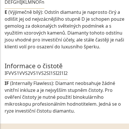
D
E
F
G
H
I
J
K
L
M
N
O
Fn
E
(Výjimečně bílý): Odstín diamantu je naprosto čirý a
odlišit jej od nejvzácnějšího stupně D je schopen pouze
gemolog za dokonalých světelných podmínek a s
využitím vzorových kamenů. Diamanty tohoto odstínu
jsou vhodné pro investiční účely, ale stále častěji je naši
klienti volí pro osazení do luxusního šperku.
Informace o čistotě
IF
VVS1
VVS2
VS1
VS2
SI1
SI2
I1
I2
IF
(Internally Flawless): Diamant neobsahuje žádné
vnitřní inkluze a je nejvyšším stupněm čistoty. Pro
ověření čistoty je nutné použití binokulárního
mikroskopu profesionálním hodnotitelem. Jedná se o
ryze investiční čistotu diamantu.