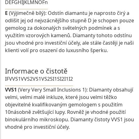
D
E
F
G
H
I
J
K
L
M
N
O
Fn
E
(Výjimečně bílý): Odstín diamantu je naprosto čirý a
odlišit jej od nejvzácnějšího stupně D je schopen pouze
gemolog za dokonalých světelných podmínek a s
využitím vzorových kamenů. Diamanty tohoto odstínu
jsou vhodné pro investiční účely, ale stále častěji je naši
klienti volí pro osazení do luxusního šperku.
Informace o čistotě
IF
VVS1
VVS2
VS1
VS2
SI1
SI2
I1
I2
VVS1
(Very Very Small Inclusions 1): Diamanty obsahují
velmi, velmi malé inkluze, které jsou velmi těžko
objevitelné kvalifikovaným gemologem s použitím
10násobně zvětšující lupy. Rovněž je vhodné použití
binokulárního mikroskopu. Diamanty čistoty VVS1 jsou
vhodné pro investiční účely.