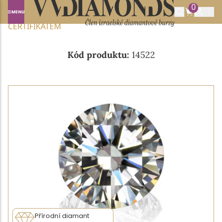
0
Domů
NABÍDKA DIAMANTŮ
0.37CT E/VVS1 S GIA
CERTIFIKÁTEM
Kód produktu:
14522
Přírodní diamant