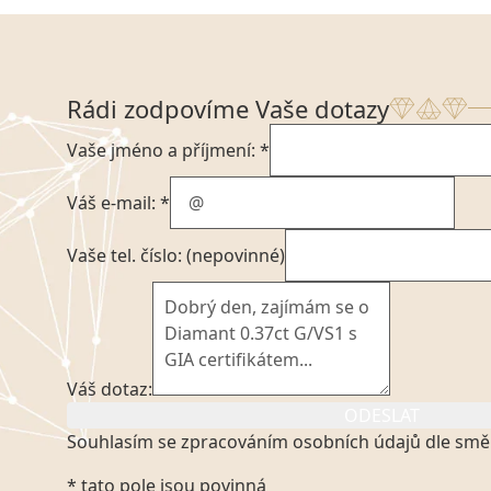
Rádi zodpovíme Vaše dotazy
Vaše jméno a příjmení: *
Váš e-mail: *
Vaše tel. číslo: (nepovinné)
Váš dotaz:
ODESLAT
Souhlasím se zpracováním osobních údajů dle smě
Kliknutím na výše uvedený odkaz, v souladu se zák
* tato pole jsou povinná