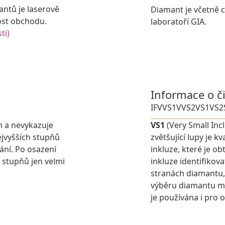
antů je laserově
Diamant je včetně ce
ost obchodu.
laboratoří GIA.
ti)
Informace o č
IF
VVS1
VVS2
VS1
VS2
m a nevykazuje
VS1
(Very Small Inc
jvyšších stupňů
zvětšující lupy je 
ání. Po osazení
inkluze, které je o
 stupňů jen velmi
inkluze identifikova
stranách diamantu,
výběru diamantu můž
je používána i pro 