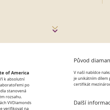
Původ diaman
te of America
V naší nabídce nal
je unikátním dílem 
ří k absolutní
certifikát mezinár
laboratořemi po
idla stanovená
ém rozsahu.
Další informa
kách VVDiamonds
e verifikovat na