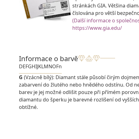
stránkách GIA. Většina diam
číslována pro větší bezpečn
(Další informace o společnos
https://www.gia.edu/
Informace o barvě
D
E
F
G
H
I
J
K
L
M
N
O
Fn
G
(Vzácně bílý): Diamant stále působí čirým dojme
zabarvení do žlutého nebo hnědého odstínu. Od ne
barev je jej možné odlišit pouze při přímém porovn
diamantu do šperku je barevné rozlišení od vyšších
obtížné.