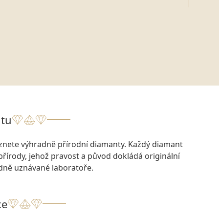
tu
eznete výhradně přírodní diamanty. Každý diamant
přírody, jehož pravost a původ dokládá originální
odně uznávané laboratoře.
ce