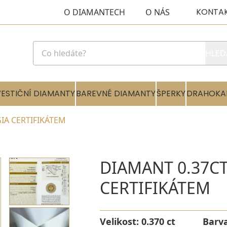
KONTA
O DIAMANTECH
O NÁS
HLED
VESTIČNÍ DIAMANTY
BAREVNÉ DIAMANTY
ŠPERKY
DRAHOKA
GIA CERTIFIKÁTEM
DIAMANT 0.37CT
CERTIFIKÁTEM
Velikost:
0.370 ct
Barv