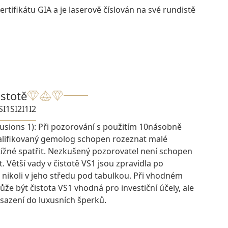
rtifikátu GIA a je laserově číslován na své rundistě
istotě
SI1
SI2
I1
I2
lusions 1): Při pozorování s použitím 10násobně
kvalifikovaný gemolog schopen rozeznat malé
btížné spatřit. Nezkušený pozorovatel není schopen
t. Větší vady v čistotě VS1 jsou zpravidla po
 nikoli v jeho středu pod tabulkou. Při vhodném
e být čistota VS1 vhodná pro investiční účely, ale
osazení do luxusních šperků.