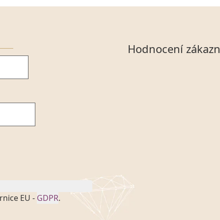
Hodnocení zákazn
rnice EU -
GDPR
.
onem č. 101/2000 Sb. v