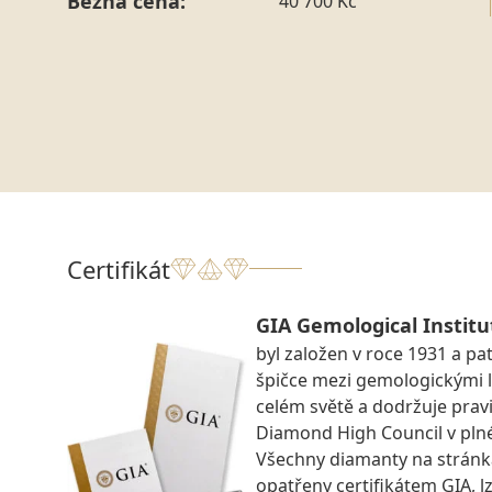
Běžná cena:
40 700 Kč
Certifikát
GIA Gemological Institu
byl založen v roce 1931 a pat
špičce mezi gemologickými 
celém světě a dodržuje prav
Diamond High Council v pln
Všechny diamanty na strán
opatřeny certifikátem GIA, lz