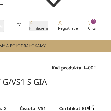
KT
0
CZ
AT
Přihlášení
Registrace
0 Ks
MY A POLODRAHOKAMY
Kód produktu:
14002
 G/VS1 S GIA
a:
G
Čistota:
VS1
Certifikát:
GIA