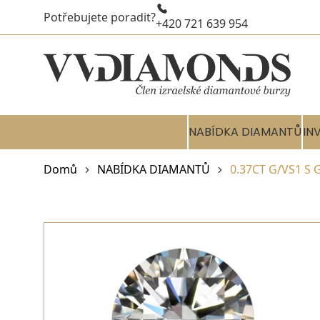
Potřebujete poradit?
+420 721 639 954
NABÍDKA DIAMANTŮ
IN
Domů
NABÍDKA DIAMANTŮ
0.37CT G/VS1 S 