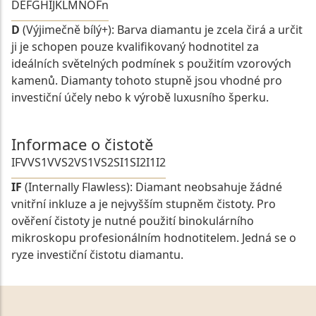
D
E
F
G
H
I
J
K
L
M
N
O
Fn
D
(Výjimečně bílý+): Barva diamantu je zcela čirá a určit
ji je schopen pouze kvalifikovaný hodnotitel za
ideálních světelných podmínek s použitím vzorových
kamenů. Diamanty tohoto stupně jsou vhodné pro
investiční účely nebo k výrobě luxusního šperku.
Informace o čistotě
IF
VVS1
VVS2
VS1
VS2
SI1
SI2
I1
I2
IF
(Internally Flawless): Diamant neobsahuje žádné
vnitřní inkluze a je nejvyšším stupněm čistoty. Pro
ověření čistoty je nutné použití binokulárního
mikroskopu profesionálním hodnotitelem. Jedná se o
ryze investiční čistotu diamantu.