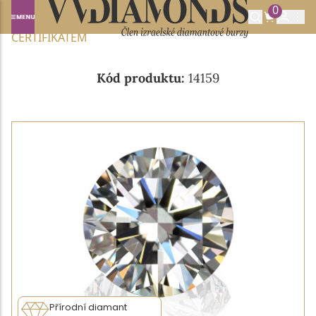
0
Domů
NABÍDKA DIAMANTŮ
0.38CT D/IF S GIA
CERTIFIKÁTEM
Kód produktu:
14159
Přírodní diamant