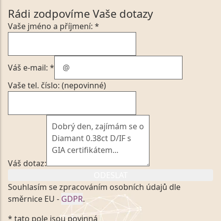
Rádi zodpovíme Vaše dotazy
Vaše jméno a příjmení: *
Váš e-mail: *
Vaše tel. číslo: (nepovinné)
Váš dotaz:
ODESLAT
Souhlasím se zpracováním osobních údajů dle
směrnice EU -
GDPR
.
Kliknutím na výše uvedený odkaz, v souladu se
* tato pole jsou povinná