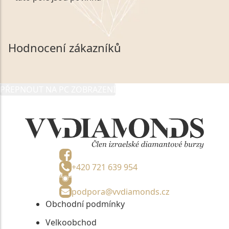
zákonem č. 101/2000 Sb. v platném znění výslovně
souhlasím se zpracováním a uchováním veškerých
mých osobních údajů, které poskytuji prostřednictvím
společnosti VVDiamonds s.r.o., IČO: 05892481. Tyto
Hodnocení zákazníků
údaje poskytuji společnosti VVDiamonds s.r.o., IČO:
05892481, jako správci osobních údajů či jako jeho
zmocněnému zástupci, výhradně za účelem poskytnutí
PŘEPNOUT NA PC ZOBRAZENÍ
informací, nejdéle na tři roky od jejich zaslání.
+420 721 639 954
podpora@vvdiamonds.cz
Obchodní podmínky
Velkoobchod