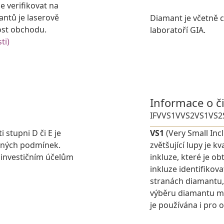
e verifikovat na
antů je laserově
Diamant je včetně ce
ost obchodu.
laboratoří GIA.
ti)
Informace o č
IF
VVS1
VVS2
VS1
VS2
i stupni D či E je
VS1
(Very Small Inc
elných podmínek.
zvětšující lupy je 
 investičním účelům
inkluze, které je o
inkluze identifikova
stranách diamantu,
výběru diamantu můž
je používána i pro 