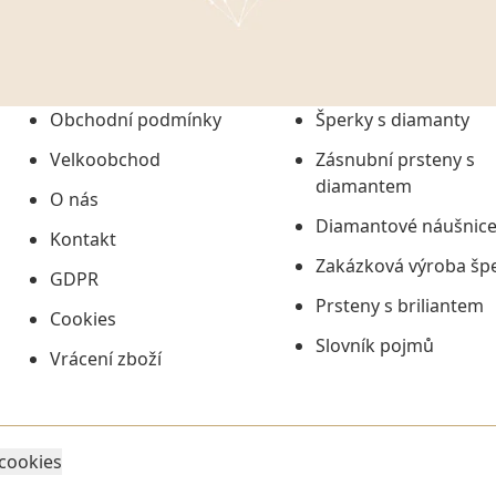
onem č. 101/2000 Sb. v
 a uchováním veškerých
vím společnosti
tuji společnosti
ních údajů či jako jeho
Obchodní podmínky
Šperky s diamanty
tí informací, nejdéle
Velkoobchod
Zásnubní prsteny s
diamantem
O nás
Diamantové náušnic
Kontakt
Zakázková výroba šp
GDPR
Prsteny s briliantem
Cookies
Slovník pojmů
Vrácení zboží
 cookies