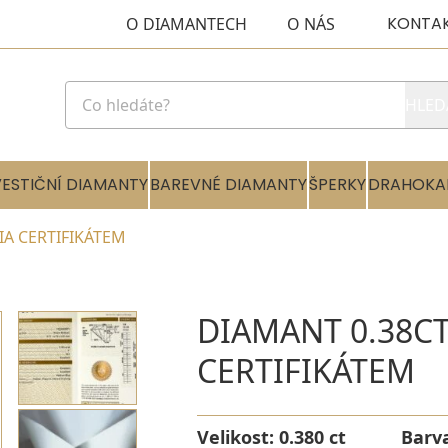
KONTA
O DIAMANTECH
O NÁS
HLED
VESTIČNÍ DIAMANTY
BAREVNÉ DIAMANTY
ŠPERKY
DRAHOKA
GIA CERTIFIKÁTEM
DIAMANT 0.38CT 
CERTIFIKÁTEM
Velikost:
0.380 ct
Barv