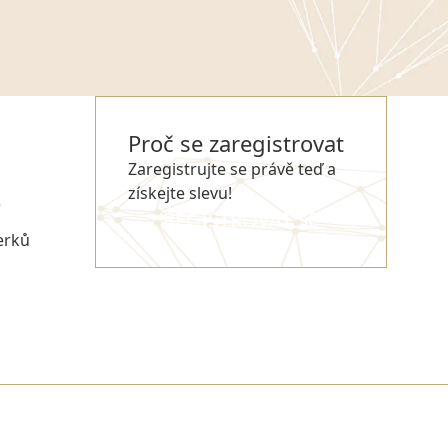
Proč se zaregistrovat
Zaregistrujte se právě teď a
získejte slevu!
e
REGISTROVAT SE
erků