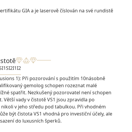
rtifikátu GIA a je laserově číslován na své rundistě
istotě
SI1
SI2
I1
I2
lusions 1): Při pozorování s použitím 10násobně
kvalifikovaný gemolog schopen rozeznat malé
btížné spatřit. Nezkušený pozorovatel není schopen
t. Větší vady v čistotě VS1 jsou zpravidla po
 nikoli v jeho středu pod tabulkou. Při vhodném
e být čistota VS1 vhodná pro investiční účely, ale
osazení do luxusních šperků.