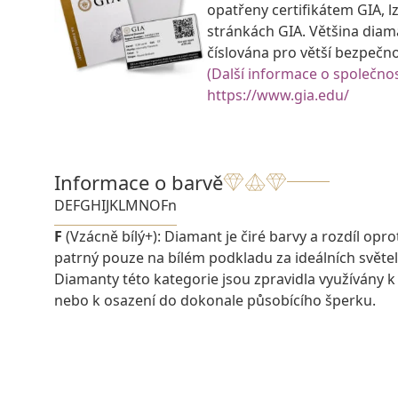
opatřeny certifikátem GIA, lz
stránkách GIA. Většina diam
číslována pro větší bezpečn
(Další informace o společnos
https://www.gia.edu/
Informace o barvě
D
E
F
G
H
I
J
K
L
M
N
O
Fn
F
(Vzácně bílý+): Diamant je čiré barvy a rozdíl oprot
patrný pouze na bílém podkladu za ideálních svět
Diamanty této kategorie jsou zpravidla využívány k
nebo k osazení do dokonale působícího šperku.