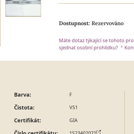
Dostupnost:
Rezervováno
Máte dotaz týkající se tohoto pr
sjednat osobní prohlídku?
Kont
Barva:
F
Čistota:
VS1
Certifikát:
GIA
Číslo certifikátu:
1523402071