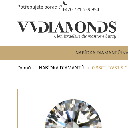
Potřebujete poradit?
+420 721 639 954
NABÍDKA DIAMANTŮ
IN
Domů
NABÍDKA DIAMANTŮ
0.38CT F/VS1 S 