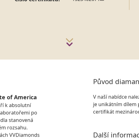
Původ diaman
te of America
V naší nabídce nal
je unikátním dílem 
ří k absolutní
certifikát mezinár
laboratořemi po
idla stanovená
ém rozsahu.
Další informa
kách VVDiamonds