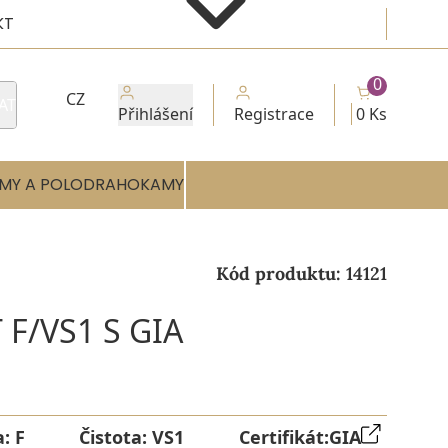
KT
0
CZ
AT
Přihlášení
Registrace
0 Ks
MY A POLODRAHOKAMY
Kód produktu:
14121
F/VS1 S GIA
a:
F
Čistota:
VS1
Certifikát:
GIA