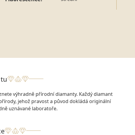
tu
eznete výhradně přírodní diamanty. Každý diamant
přírody, jehož pravost a původ dokládá originální
odně uznávané laboratoře.
ce