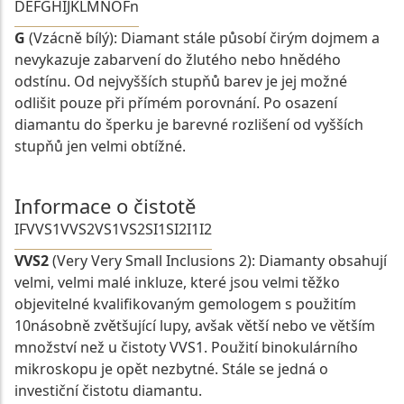
D
E
F
G
H
I
J
K
L
M
N
O
Fn
G
(Vzácně bílý): Diamant stále působí čirým dojmem a
nevykazuje zabarvení do žlutého nebo hnědého
odstínu. Od nejvyšších stupňů barev je jej možné
odlišit pouze při přímém porovnání. Po osazení
diamantu do šperku je barevné rozlišení od vyšších
stupňů jen velmi obtížné.
Informace o čistotě
IF
VVS1
VVS2
VS1
VS2
SI1
SI2
I1
I2
VVS2
(Very Very Small Inclusions 2): Diamanty obsahují
velmi, velmi malé inkluze, které jsou velmi těžko
objevitelné kvalifikovaným gemologem s použitím
10násobně zvětšující lupy, avšak větší nebo ve větším
množství než u čistoty VVS1. Použití binokulárního
mikroskopu je opět nezbytné. Stále se jedná o
investiční čistotu diamantu.