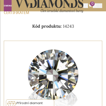
0
Domů
NABÍDKA DIAMANTŮ
0.38CT G/VVS2 S GIA
CERTIFIKÁTEM
Kód produktu:
14243
Přírodní diamant