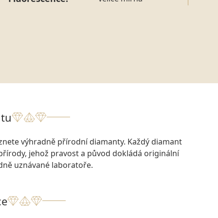
tu
eznete výhradně přírodní diamanty. Každý diamant
přírody, jehož pravost a původ dokládá originální
odně uznávané laboratoře.
ce