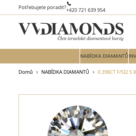
Potřebujete poradit?
+420 721 639 954
NABÍDKA DIAMANTŮ
IN
Domů
NABÍDKA DIAMANTŮ
0.398CT F/SI2 S 