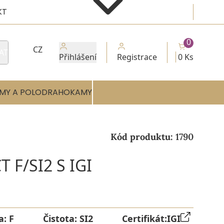
KT
0
CZ
AT
Přihlášení
Registrace
0 Ks
MY A POLODRAHOKAMY
Kód produktu:
1790
 F/SI2 S IGI
a:
F
Čistota:
SI2
Certifikát:
IGI