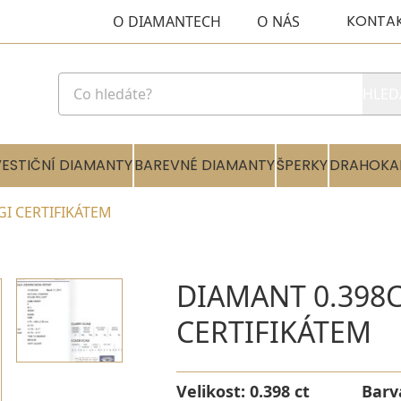
KONTA
O DIAMANTECH
O NÁS
HLED
VESTIČNÍ DIAMANTY
BAREVNÉ DIAMANTY
ŠPERKY
DRAHOKA
IGI CERTIFIKÁTEM
DIAMANT 0.398CT
CERTIFIKÁTEM
Velikost:
0.398 ct
Barv