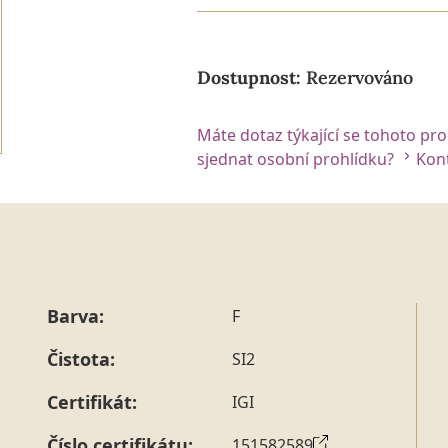
Dostupnost:
Rezervováno
Máte dotaz týkající se tohoto pr
sjednat osobní prohlídku?
Kont
Barva:
F
Čistota:
SI2
Certifikát:
IGI
Číslo certifikátu:
151582589