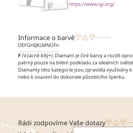
https://www.igi.org/
Informace o barvě
D
E
F
G
H
I
J
K
L
M
N
O
Fn
F
(Vzácně bílý+): Diamant je čiré barvy a rozdíl oprot
patrný pouze na bílém podkladu za ideálních svět
Diamanty této kategorie jsou zpravidla využívány k
nebo k osazení do dokonale působícího šperku.
Rádi zodpovíme Vaše dotazy