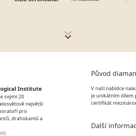
Původ diaman
ogical Institute
V naší nabídce nal
je unikátním dílem 
se svými 20
certifikát mezinár
losvětově největší
boratoří pro
antů, drahokamů a
Další informa
ti)