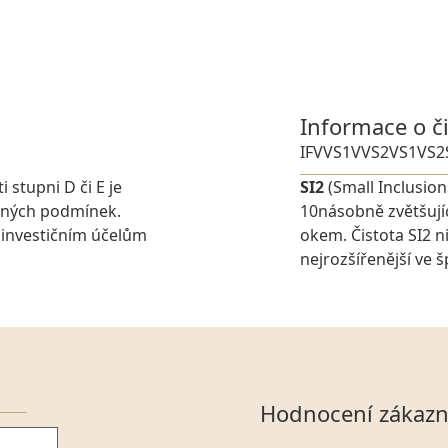
Informace o č
IF
VVS1
VVS2
VS1
VS2
i stupni D či E je
SI2
(Small Inclusion
elných podmínek.
10násobně zvětšujíc
 investičním účelům
okem. Čistota SI2 n
nejrozšířenější ve 
Hodnocení zákazn