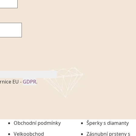
rnice EU -
GDPR
.
onem č. 101/2000 Sb. v
 a uchováním veškerých
vím společnosti
tuji společnosti
ních údajů či jako jeho
Obchodní podmínky
Šperky s diamanty
tí informací, nejdéle
Velkoobchod
Zásnubní prsteny s