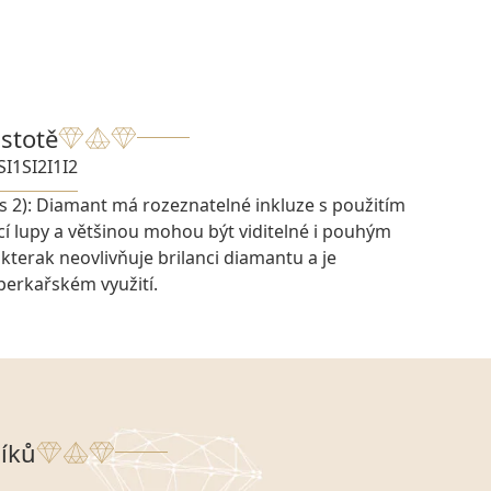
istotě
SI1
SI2
I1
I2
s 2): Diamant má rozeznatelné inkluze s použitím
í lupy a většinou mohou být viditelné i pouhým
ikterak neovlivňuje brilanci diamantu a je
šperkařském využití.
íků