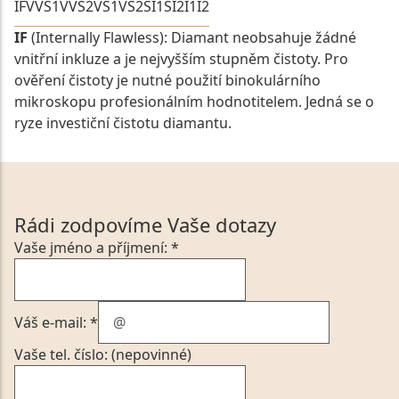
IF
VVS1
VVS2
VS1
VS2
SI1
SI2
I1
I2
IF
(Internally Flawless): Diamant neobsahuje žádné
vnitřní inkluze a je nejvyšším stupněm čistoty. Pro
ověření čistoty je nutné použití binokulárního
mikroskopu profesionálním hodnotitelem. Jedná se o
ryze investiční čistotu diamantu.
Rádi zodpovíme Vaše dotazy
Vaše jméno a příjmení: *
Váš e-mail: *
Vaše tel. číslo: (nepovinné)