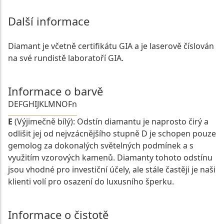
Další informace
Diamant je včetně certifikátu GIA a je laserově číslován
na své rundistě laboratoří GIA.
Informace o barvě
D
E
F
G
H
I
J
K
L
M
N
O
Fn
E
(Výjimečně bílý): Odstín diamantu je naprosto čirý a
odlišit jej od nejvzácnějšího stupně D je schopen pouze
gemolog za dokonalých světelných podmínek a s
využitím vzorových kamenů. Diamanty tohoto odstínu
jsou vhodné pro investiční účely, ale stále častěji je naši
klienti volí pro osazení do luxusního šperku.
Informace o čistotě