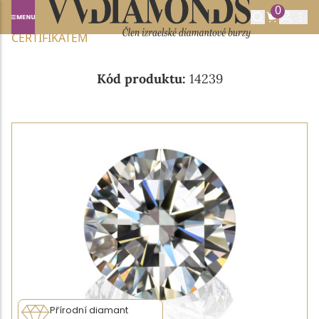
0
Domů
NABÍDKA DIAMANTŮ
0.39CT E/IF S GIA
CERTIFIKÁTEM
Kód produktu:
14239
Přírodní diamant