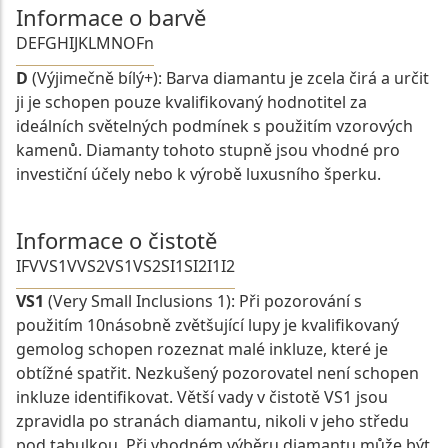
Informace o barvě
D
E
F
G
H
I
J
K
L
M
N
O
Fn
D
(Výjimečně bílý+): Barva diamantu je zcela čirá a určit
ji je schopen pouze kvalifikovaný hodnotitel za
ideálních světelných podmínek s použitím vzorových
kamenů. Diamanty tohoto stupně jsou vhodné pro
investiční účely nebo k výrobě luxusního šperku.
Informace o čistotě
IF
VVS1
VVS2
VS1
VS2
SI1
SI2
I1
I2
VS1
(Very Small Inclusions 1): Při pozorování s
použitím 10násobně zvětšující lupy je kvalifikovaný
gemolog schopen rozeznat malé inkluze, které je
obtížné spatřit. Nezkušený pozorovatel není schopen
inkluze identifikovat. Větší vady v čistotě VS1 jsou
zpravidla po stranách diamantu, nikoli v jeho středu
pod tabulkou. Při vhodném výběru diamantu může být