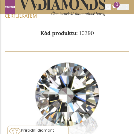
0
Domů
NABÍDKA DIAMANTŮ
0.40CT D/VS1 S GIA
CERTIFIKÁTEM
Kód produktu:
10390
Přírodní diamant