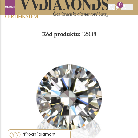
0
Domů
NABÍDKA DIAMANTŮ
0.40CT D/VS1 S GIA
CERTIFIKÁTEM
Kód produktu:
12938
Přírodní diamant