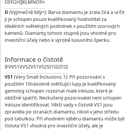
D
E
F
G
H
I
J
K
L
M
N
O
Fn
D
(Výjimečně bílý+): Barva diamantu je zcela čirá a určit
ji je schopen pouze kvalifikovaný hodnotitel za
ideálních světelných podmínek s použitím vzorových
kamenů. Diamanty tohoto stupně jsou vhodné pro
investiční účely nebo k výrobě luxusního šperku.
Informace o čistotě
IF
VVS1
VVS2
VS1
VS2
SI1
SI2
I1
I2
VS1
(Very Small Inclusions 1): Při pozorování s
použitím 10násobně zvětšující lupy je kvalifikovaný
gemolog schopen rozeznat malé inkluze, které je
obtížné spatřit. Nezkušený pozorovatel není schopen
inkluze identifikovat. Větší vady v čistotě VS1 jsou
zpravidla po stranách diamantu, nikoli v jeho středu
pod tabulkou. Při vhodném výběru diamantu může být
čistota VS1 vhodná pro investiční účely, ale je