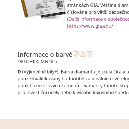
stránkách GIA. Většina diam
číslována pro větší bezpečn
(Další informace o společnos
https://www.gia.edu/
Informace o barvě
D
E
F
G
H
I
J
K
L
M
N
O
Fn
D
(Výjimečně bílý+): Barva diamantu je zcela čirá a u
pouze kvalifikovaný hodnotitel za ideálních světel
použitím vzorových kamenů. Diamanty tohoto stu
pro investiční účely nebo k výrobě luxusního šperk