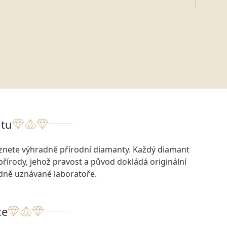
tu
eznete výhradně přírodní diamanty. Každý diamant
přírody, jehož pravost a původ dokládá originální
odně uznávané laboratoře.
ce