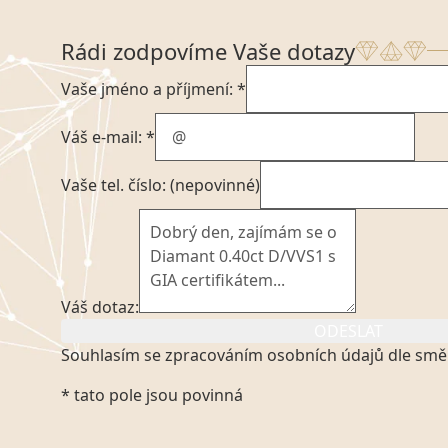
Rádi zodpovíme Vaše dotazy
Vaše jméno a příjmení: *
Váš e-mail: *
Vaše tel. číslo: (nepovinné)
Váš dotaz:
ODESLAT
Souhlasím se zpracováním osobních údajů dle smě
Kliknutím na výše uvedený odkaz, v souladu se zák
* tato pole jsou povinná
platném znění výslovně souhlasím se zpracováním
mých osobních údajů, které poskytuji prostřednict