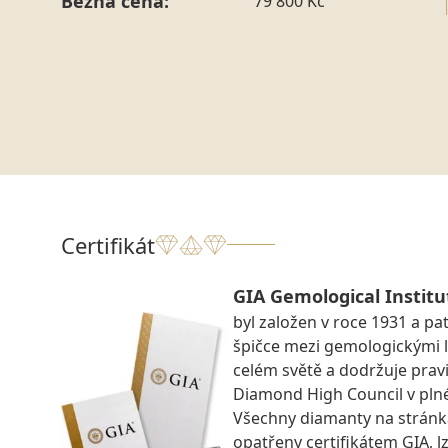
Běžná cena:
79 800 Kč
Certifikát
GIA Gemological Institu
byl založen v roce 1931 a pat
špičce mezi gemologickými 
celém světě a dodržuje prav
Diamond High Council v pln
Všechny diamanty na strán
opatřeny certifikátem GIA, lz