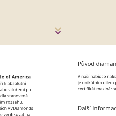
Původ diaman
te of America
V naší nabídce nal
je unikátním dílem 
ří k absolutní
certifikát mezinár
laboratořemi po
idla stanovená
ém rozsahu.
Další informa
kách VVDiamonds
e verifikovat na