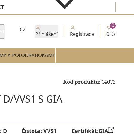
KT
0
CZ
AT
Přihlášení
Registrace
0 Ks
MY A POLODRAHOKAMY
Kód produktu:
14072
 D/VVS1 S GIA
:
D
Čistota:
VVS1
Certifikát:
GIA