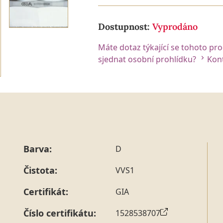
Dostupnost:
Vyprodáno
Máte dotaz týkající se tohoto pr
sjednat osobní prohlídku?
Kont
Barva:
D
Čistota:
VVS1
Certifikát:
GIA
Číslo certifikátu:
1528538707