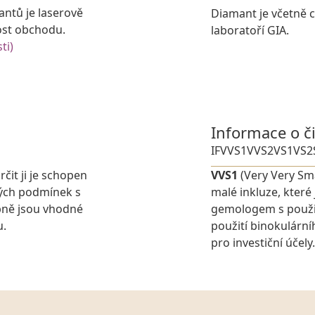
antů je laserově
Diamant je včetně ce
ost obchodu.
laboratoří GIA.
ti)
Informace o č
IF
VVS1
VVS2
VS1
VS2
rčit ji je schopen
VVS1
(Very Very Sma
ných podmínek s
malé inkluze, které
pně jsou vhodné
gemologem s použit
u.
použití binokulárn
pro investiční účely.