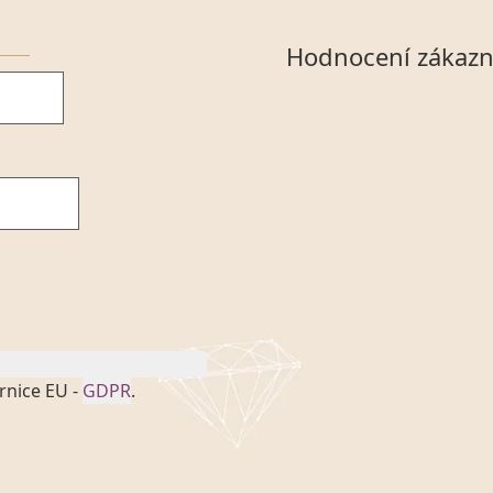
Hodnocení zákazn
rnice EU -
GDPR
.
onem č. 101/2000 Sb. v
 a uchováním veškerých
vím společnosti