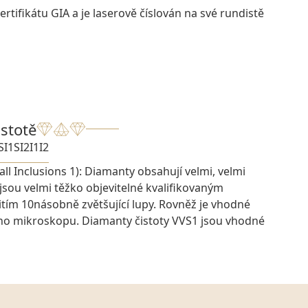
rtifikátu GIA a je laserově číslován na své rundistě
istotě
SI1
SI2
I1
I2
ll Inclusions 1): Diamanty obsahují velmi, velmi
 jsou velmi těžko objevitelné kvalifikovaným
ím 10násobně zvětšující lupy. Rovněž je vhodné
ího mikroskopu. Diamanty čistoty VVS1 jsou vhodné