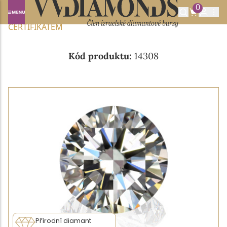
0
Domů
NABÍDKA DIAMANTŮ
0.40CT D/VVS1 S GIA
CERTIFIKÁTEM
Kód produktu:
14308
Přírodní diamant