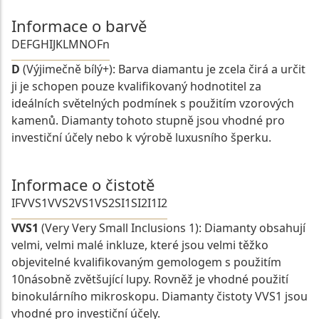
Informace o barvě
D
E
F
G
H
I
J
K
L
M
N
O
Fn
D
(Výjimečně bílý+): Barva diamantu je zcela čirá a určit
ji je schopen pouze kvalifikovaný hodnotitel za
ideálních světelných podmínek s použitím vzorových
kamenů. Diamanty tohoto stupně jsou vhodné pro
investiční účely nebo k výrobě luxusního šperku.
Informace o čistotě
IF
VVS1
VVS2
VS1
VS2
SI1
SI2
I1
I2
VVS1
(Very Very Small Inclusions 1): Diamanty obsahují
velmi, velmi malé inkluze, které jsou velmi těžko
objevitelné kvalifikovaným gemologem s použitím
10násobně zvětšující lupy. Rovněž je vhodné použití
binokulárního mikroskopu. Diamanty čistoty VVS1 jsou
vhodné pro investiční účely.