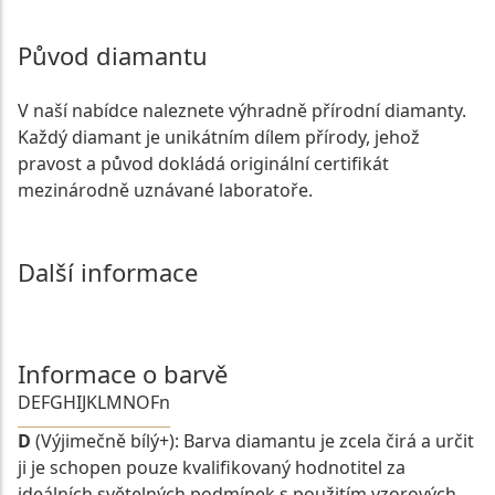
Původ diamantu
V naší nabídce naleznete výhradně přírodní diamanty.
Každý diamant je unikátním dílem přírody, jehož
pravost a původ dokládá originální certifikát
mezinárodně uznávané laboratoře.
Další informace
Informace o barvě
D
E
F
G
H
I
J
K
L
M
N
O
Fn
D
(Výjimečně bílý+): Barva diamantu je zcela čirá a určit
ji je schopen pouze kvalifikovaný hodnotitel za
ideálních světelných podmínek s použitím vzorových