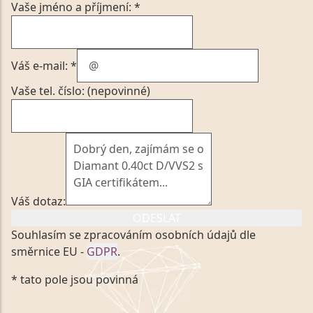
Vaše jméno a příjmení: *
Váš e-mail: *
Vaše tel. číslo: (nepovinné)
Váš dotaz:
ODESLAT
Souhlasím se zpracováním osobních údajů dle
směrnice EU -
GDPR
.
Kliknutím na výše uvedený odkaz, v souladu se
* tato pole jsou povinná
zákonem č. 101/2000 Sb. v platném znění výslovně
souhlasím se zpracováním a uchováním veškerých