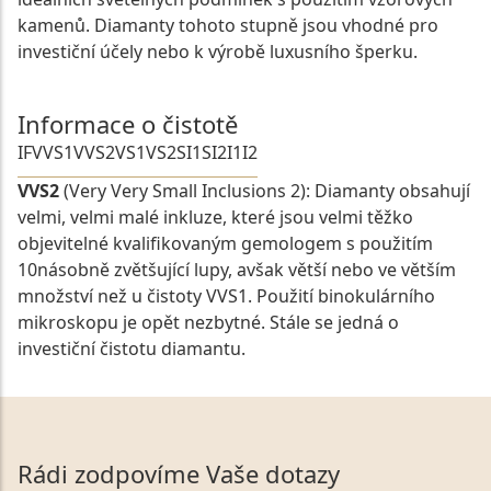
kamenů. Diamanty tohoto stupně jsou vhodné pro
investiční účely nebo k výrobě luxusního šperku.
Informace o čistotě
IF
VVS1
VVS2
VS1
VS2
SI1
SI2
I1
I2
VVS2
(Very Very Small Inclusions 2): Diamanty obsahují
velmi, velmi malé inkluze, které jsou velmi těžko
objevitelné kvalifikovaným gemologem s použitím
10násobně zvětšující lupy, avšak větší nebo ve větším
množství než u čistoty VVS1. Použití binokulárního
mikroskopu je opět nezbytné. Stále se jedná o
investiční čistotu diamantu.
Rádi zodpovíme Vaše dotazy