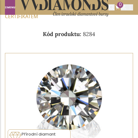
0
Domů
NABÍDKA DIAMANTŮ
0.40CT D/VVS2 S GIA
CERTIFIKÁTEM
Kód produktu:
8284
Přírodní diamant