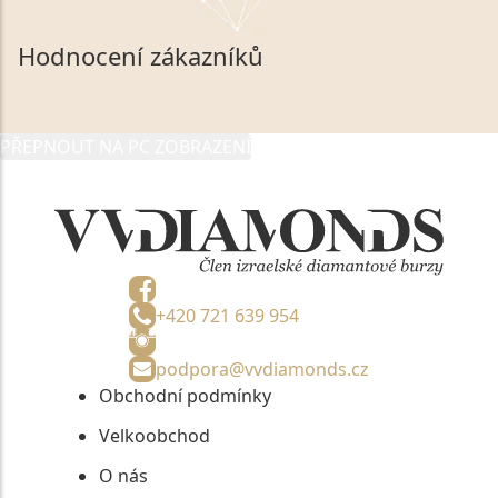
mých osobních údajů, které poskytuji prostřednictvím
společnosti VVDiamonds s.r.o., IČO: 05892481. Tyto
Hodnocení zákazníků
údaje poskytuji společnosti VVDiamonds s.r.o., IČO:
05892481, jako správci osobních údajů či jako jeho
zmocněnému zástupci, výhradně za účelem poskytnutí
PŘEPNOUT NA PC ZOBRAZENÍ
informací, nejdéle na tři roky od jejich zaslání.
+420 721 639 954
podpora@vvdiamonds.cz
Obchodní podmínky
Velkoobchod
O nás