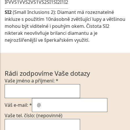
IF
VVS1
VVS2
VS1
VS2
SI1
SI2
I1
I2
SI2
(Small Inclusions 2): Diamant má rozeznatelné
inkluze s použitím 10násobně zvětšující lupy a většinou
mohou být viditelné i pouhým okem. Čistota SI2
nikterak neovlivňuje brilanci diamantu a je
nejrozšířenější ve šperkařském využití.
Rádi zodpovíme Vaše dotazy
Vaše jméno a příjmení: *
Váš e-mail: *
Vaše tel. číslo: (nepovinné)