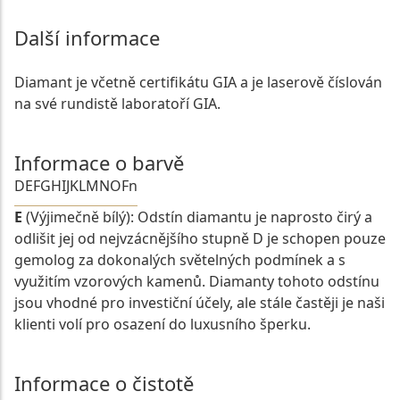
Další informace
Diamant je včetně certifikátu GIA a je laserově číslován
na své rundistě laboratoří GIA.
Informace o barvě
D
E
F
G
H
I
J
K
L
M
N
O
Fn
E
(Výjimečně bílý): Odstín diamantu je naprosto čirý a
odlišit jej od nejvzácnějšího stupně D je schopen pouze
gemolog za dokonalých světelných podmínek a s
využitím vzorových kamenů. Diamanty tohoto odstínu
jsou vhodné pro investiční účely, ale stále častěji je naši
klienti volí pro osazení do luxusního šperku.
Informace o čistotě