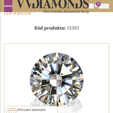
0
Domů
NABÍDKA DIAMANTŮ
0.40CT E/SI2 S GIA
CERTIFIKÁTEM
Kód produktu:
13393
Přírodní diamant