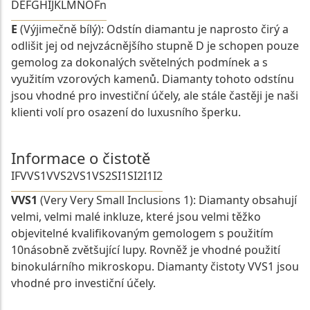
D
E
F
G
H
I
J
K
L
M
N
O
Fn
E
(Výjimečně bílý): Odstín diamantu je naprosto čirý a
odlišit jej od nejvzácnějšího stupně D je schopen pouze
gemolog za dokonalých světelných podmínek a s
využitím vzorových kamenů. Diamanty tohoto odstínu
jsou vhodné pro investiční účely, ale stále častěji je naši
klienti volí pro osazení do luxusního šperku.
Informace o čistotě
IF
VVS1
VVS2
VS1
VS2
SI1
SI2
I1
I2
VVS1
(Very Very Small Inclusions 1): Diamanty obsahují
velmi, velmi malé inkluze, které jsou velmi těžko
objevitelné kvalifikovaným gemologem s použitím
10násobně zvětšující lupy. Rovněž je vhodné použití
binokulárního mikroskopu. Diamanty čistoty VVS1 jsou
vhodné pro investiční účely.