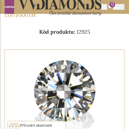
0
Domů
NABÍDKA DIAMANTŮ
0.40CT E/VVS1 S GIA
CERTIFIKÁTEM
Kód produktu:
12925
Přírodní diamant