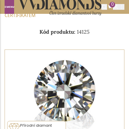
0
Domů
NABÍDKA DIAMANTŮ
0.40CT E/VVS1 S GIA
CERTIFIKÁTEM
Kód produktu:
14125
Přírodní diamant