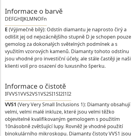
Informace o barvě
D
E
F
G
H
I
J
K
L
M
N
O
Fn
E
(Výjimečně bílý): Odstín diamantu je naprosto čirý a
odlišit jej od nejvzácnějšího stupně D je schopen pouze
gemolog za dokonalých světelných podmínek a s
využitím vzorových kamenů. Diamanty tohoto odstínu
jsou vhodné pro investiční účely, ale stále častěji je naši
klienti volí pro osazení do luxusního šperku.
Informace o čistotě
IF
VVS1
VVS2
VS1
VS2
SI1
SI2
I1
I2
VVS1
(Very Very Small Inclusions 1): Diamanty obsahují
velmi, velmi malé inkluze, které jsou velmi těžko
objevitelné kvalifikovaným gemologem s použitím
10násobně zvětšující lupy. Rovněž je vhodné použití
binokulárního mikroskopu. Diamanty čistoty VVS1 jsou