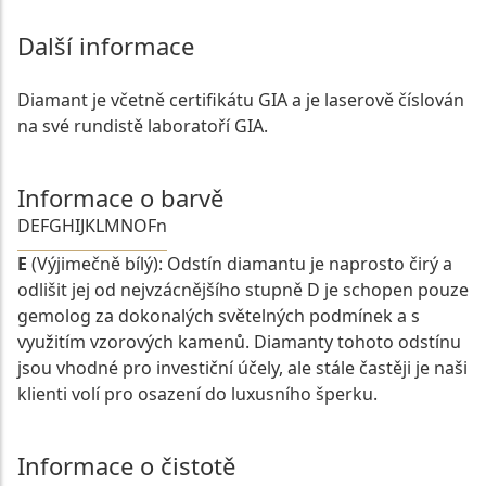
Další informace
Diamant je včetně certifikátu GIA a je laserově číslován
na své rundistě laboratoří GIA.
Informace o barvě
D
E
F
G
H
I
J
K
L
M
N
O
Fn
E
(Výjimečně bílý): Odstín diamantu je naprosto čirý a
odlišit jej od nejvzácnějšího stupně D je schopen pouze
gemolog za dokonalých světelných podmínek a s
využitím vzorových kamenů. Diamanty tohoto odstínu
jsou vhodné pro investiční účely, ale stále častěji je naši
klienti volí pro osazení do luxusního šperku.
Informace o čistotě