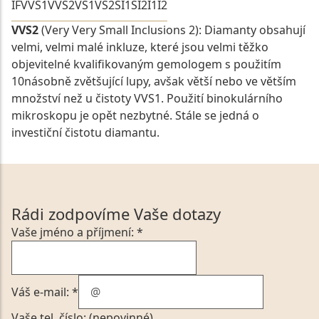
IF
VVS1
VVS2
VS1
VS2
SI1
SI2
I1
I2
VVS2
(Very Very Small Inclusions 2): Diamanty obsahují
velmi, velmi malé inkluze, které jsou velmi těžko
objevitelné kvalifikovaným gemologem s použitím
10násobně zvětšující lupy, avšak větší nebo ve větším
množství než u čistoty VVS1. Použití binokulárního
mikroskopu je opět nezbytné. Stále se jedná o
investiční čistotu diamantu.
Rádi zodpovíme Vaše dotazy
Vaše jméno a příjmení: *
Váš e-mail: *
Vaše tel. číslo: (nepovinné)