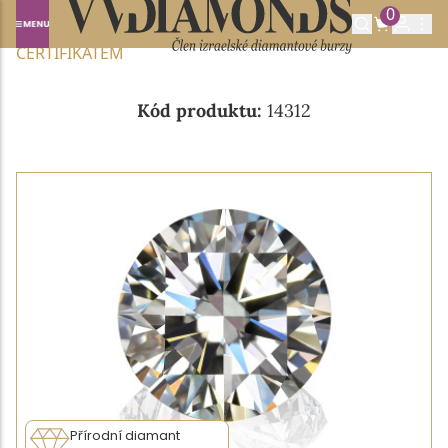
0
Domů
NABÍDKA DIAMANTŮ
0.40CT E/VVS2 S GIA
CERTIFIKÁTEM
Kód produktu:
14312
Přírodní diamant