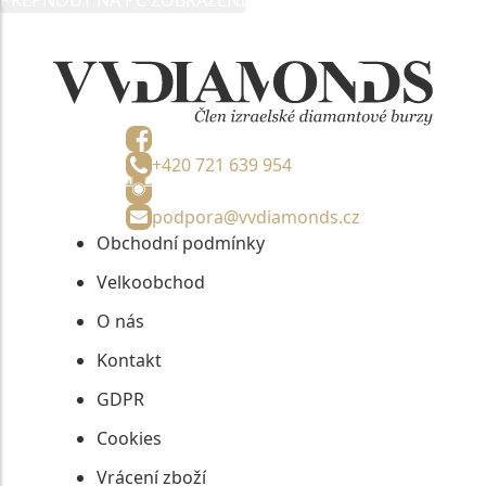
informací, nejdéle na tři roky od jejich zaslání.
+420 721 639 954
podpora@vvdiamonds.cz
Obchodní podmínky
Velkoobchod
O nás
Kontakt
GDPR
Cookies
Vrácení zboží