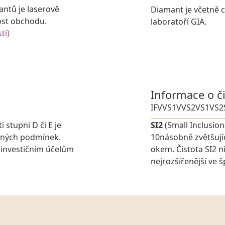
antů je laserově
Diamant je včetně ce
ost obchodu.
laboratoří GIA.
ti)
Informace o č
IF
VVS1
VVS2
VS1
VS2
i stupni D či E je
SI2
(Small Inclusion
elných podmínek.
10násobně zvětšujíc
 investičním účelům
okem. Čistota SI2 n
nejrozšířenější ve 