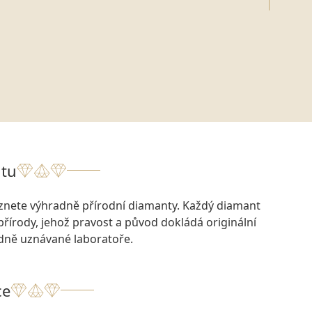
tu
eznete výhradně přírodní diamanty. Každý diamant
přírody, jehož pravost a původ dokládá originální
odně uznávané laboratoře.
ce