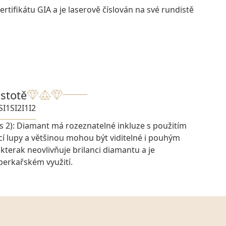
rtifikátu GIA a je laserově číslován na své rundistě
istotě
SI1
SI2
I1
I2
s 2): Diamant má rozeznatelné inkluze s použitím
í lupy a většinou mohou být viditelné i pouhým
ikterak neovlivňuje brilanci diamantu a je
šperkařském využití.