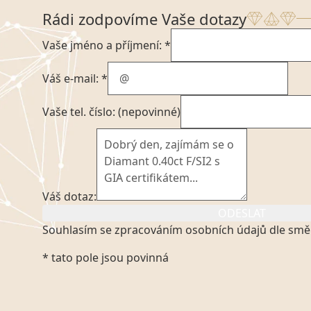
Rádi zodpovíme Vaše dotazy
Vaše jméno a příjmení: *
Váš e-mail: *
Vaše tel. číslo: (nepovinné)
Váš dotaz:
ODESLAT
Souhlasím se zpracováním osobních údajů dle smě
Kliknutím na výše uvedený odkaz, v souladu se zák
* tato pole jsou povinná
platném znění výslovně souhlasím se zpracováním
mých osobních údajů, které poskytuji prostřednict
VVDiamonds s.r.o., IČO: 05892481. Tyto údaje posky