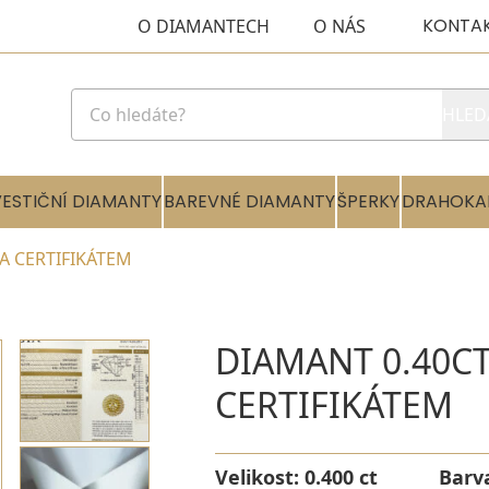
KONTA
O DIAMANTECH
O NÁS
HLED
VESTIČNÍ DIAMANTY
BAREVNÉ DIAMANTY
ŠPERKY
DRAHOKA
GIA CERTIFIKÁTEM
DIAMANT 0.40CT 
CERTIFIKÁTEM
Velikost:
0.400 ct
Barv