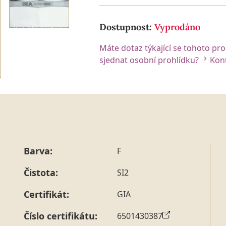
Dostupnost:
Vyprodáno
Máte dotaz týkající se tohoto pr
sjednat osobní prohlídku?
Kont
Barva:
F
Čistota:
SI2
Certifikát:
GIA
Číslo certifikátu:
6501430387