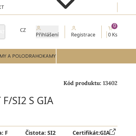
KT
0
CZ
AT
Přihlášení
Registrace
0 Ks
MY A POLODRAHOKAMY
Kód produktu:
13402
F/SI2 S GIA
a:
F
Čistota:
SI2
Certifikát:
GIA