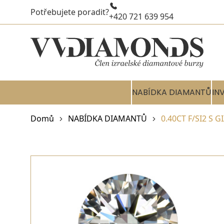
Potřebujete poradit?
+420 721 639 954
NABÍDKA DIAMANTŮ
IN
Domů
NABÍDKA DIAMANTŮ
0.40CT F/SI2 S 