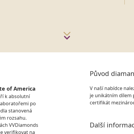
Původ diaman
te of America
V naší nabídce nal
je unikátním dílem 
ří k absolutní
certifikát mezinár
laboratořemi po
idla stanovená
ém rozsahu.
Další informa
kách VVDiamonds
e verifikovat na