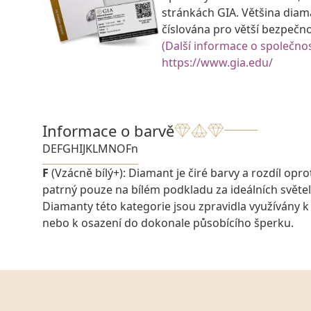
stránkách GIA. Většina diam
číslována pro větší bezpečn
(Další informace o společnos
https://www.gia.edu/
Informace o barvě
D
E
F
G
H
I
J
K
L
M
N
O
Fn
F
(Vzácně bílý+): Diamant je čiré barvy a rozdíl oprot
patrný pouze na bílém podkladu za ideálních svět
Diamanty této kategorie jsou zpravidla využívány k
nebo k osazení do dokonale působícího šperku.