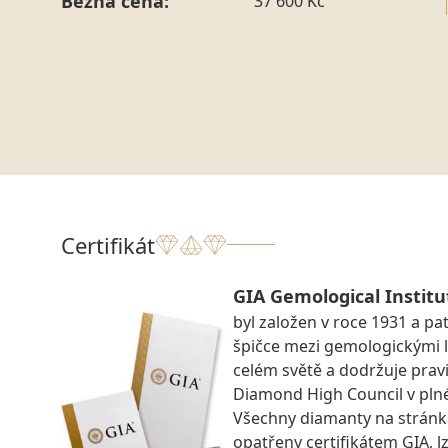
Běžná cena:
37 600 Kč
Certifikát
GIA Gemological Institu
byl založen v roce 1931 a pat
špičce mezi gemologickými 
celém světě a dodržuje prav
Diamond High Council v pln
Všechny diamanty na strán
opatřeny certifikátem GIA, lz