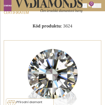
0
Domů
NABÍDKA DIAMANTŮ
0.40CT F/VS1 S GIA
CERTIFIKÁTEM
Kód produktu:
3624
Přírodní diamant