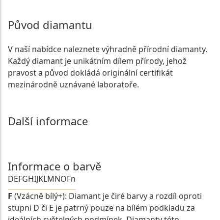
Původ diamantu
V naší nabídce naleznete výhradně přírodní diamanty.
Každý diamant je unikátním dílem přírody, jehož
pravost a původ dokládá originální certifikát
mezinárodně uznávané laboratoře.
Další informace
Informace o barvě
D
E
F
G
H
I
J
K
L
M
N
O
Fn
F
(Vzácně bílý+): Diamant je čiré barvy a rozdíl oproti
stupni D či E je patrný pouze na bílém podkladu za
ideálních světelných podmínek. Diamanty této