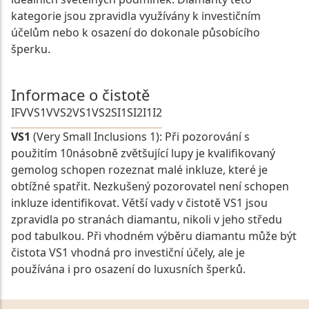
kategorie jsou zpravidla využívány k investičním
účelům nebo k osazení do dokonale působícího
šperku.
Informace o čistotě
IF
VVS1
VVS2
VS1
VS2
SI1
SI2
I1
I2
VS1
(Very Small Inclusions 1): Při pozorování s
použitím 10násobně zvětšující lupy je kvalifikovaný
gemolog schopen rozeznat malé inkluze, které je
obtížné spatřit. Nezkušený pozorovatel není schopen
inkluze identifikovat. Větší vady v čistotě VS1 jsou
zpravidla po stranách diamantu, nikoli v jeho středu
pod tabulkou. Při vhodném výběru diamantu může být
čistota VS1 vhodná pro investiční účely, ale je
používána i pro osazení do luxusních šperků.