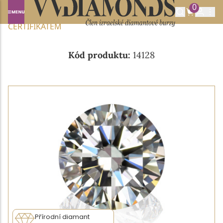
0
Domů
NABÍDKA DIAMANTŮ
0.40CT F/VVS1 S GIA
CERTIFIKÁTEM
Kód produktu:
14128
Přírodní diamant