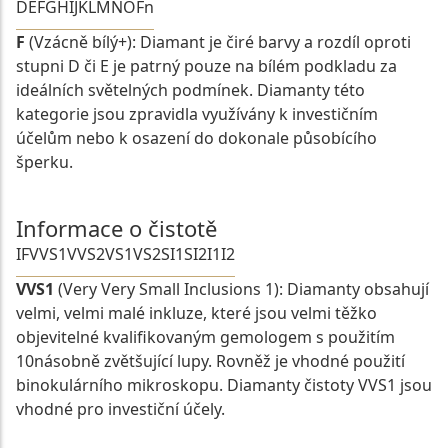
D
E
F
G
H
I
J
K
L
M
N
O
Fn
F
(Vzácně bílý+): Diamant je čiré barvy a rozdíl oproti
stupni D či E je patrný pouze na bílém podkladu za
ideálních světelných podmínek. Diamanty této
kategorie jsou zpravidla využívány k investičním
účelům nebo k osazení do dokonale působícího
šperku.
Informace o čistotě
IF
VVS1
VVS2
VS1
VS2
SI1
SI2
I1
I2
VVS1
(Very Very Small Inclusions 1): Diamanty obsahují
velmi, velmi malé inkluze, které jsou velmi těžko
objevitelné kvalifikovaným gemologem s použitím
10násobně zvětšující lupy. Rovněž je vhodné použití
binokulárního mikroskopu. Diamanty čistoty VVS1 jsou
vhodné pro investiční účely.