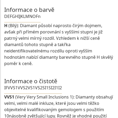
Informace o barvě
D
E
F
G
H
I
J
K
L
M
N
O
Fn
H
(Bílý): Diamant působí naprosto čirým dojmem,
avšak při přímém porovnání s vyššími stupni je již
patrný velmi mírný rozdíl. Vzhledem k nižší ceně
diamantů tohoto stupně a takřka
neidentifikovatelnému rozdílu oproti vyšším
hodnotám nabízí diamanty barevného stupně H skvělý
poměr k ceně.
Informace o čistotě
IF
VVS1
VVS2
VS1
VS2
SI1
SI2
I1
I2
VVS1
(Very Very Small Inclusions 1): Diamanty obsahují
velmi, velmi malé inkluze, které jsou velmi těžko
objevitelné kvalifikovaným gemologem s použitím
10násobně zvětšující lupy. Rovněž je vhodné použití