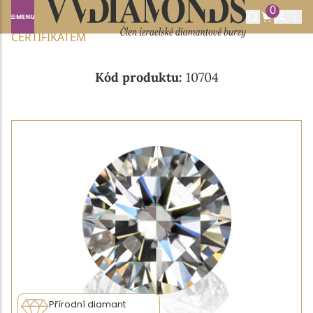
0
Domů
NABÍDKA DIAMANTŮ
0.40CT H/VVS1 S GIA
CERTIFIKÁTEM
Kód produktu:
10704
Přírodní diamant