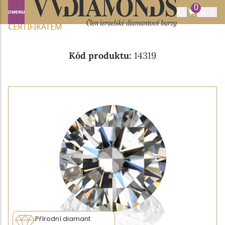
0
Domů
NABÍDKA DIAMANTŮ
0.40CT J/VS2 S GIA
CERTIFIKÁTEM
Kód produktu:
14319
Přírodní diamant