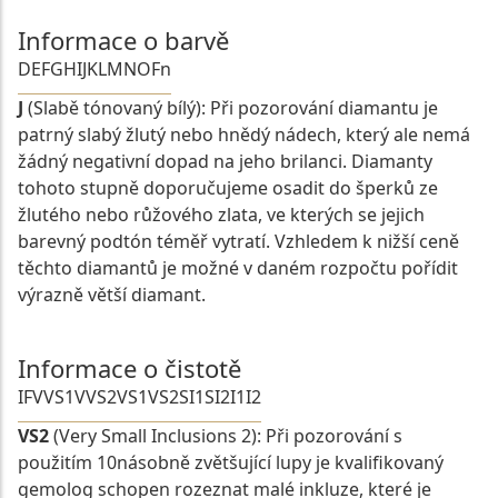
Informace o barvě
D
E
F
G
H
I
J
K
L
M
N
O
Fn
J
(Slabě tónovaný bílý): Při pozorování diamantu je
patrný slabý žlutý nebo hnědý nádech, který ale nemá
žádný negativní dopad na jeho brilanci. Diamanty
tohoto stupně doporučujeme osadit do šperků ze
žlutého nebo růžového zlata, ve kterých se jejich
barevný podtón téměř vytratí. Vzhledem k nižší ceně
těchto diamantů je možné v daném rozpočtu pořídit
výrazně větší diamant.
Informace o čistotě
IF
VVS1
VVS2
VS1
VS2
SI1
SI2
I1
I2
VS2
(Very Small Inclusions 2): Při pozorování s
použitím 10násobně zvětšující lupy je kvalifikovaný
gemolog schopen rozeznat malé inkluze, které je