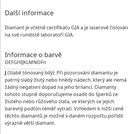
Další informace
Diamant je včetně certifikátu GIA a je laserově číslován
na své rundistě laboratoří GIA.
Informace o barvě
D
E
F
G
H
I
J
K
L
M
N
O
Fn
J
(Slabě tónovaný bílý): Při pozorování diamantu je
patrný slabý žlutý nebo hnědý nádech, který ale nemá
žádný negativní dopad na jeho brilanci. Diamanty
tohoto stupně doporučujeme osadit do šperků ze
žlutého nebo růžového zlata, ve kterých se jejich
barevný podtón téměř vytratí. Vzhledem k nižší ceně
těchto diamantů je možné v daném rozpočtu pořídit
výrazně větší diamant.