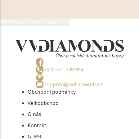
údaje poskytuji společnosti VVDiamonds s.r.o., IČO:
05892481, jako správci osobních údajů či jako jeho
zmocněnému zástupci, výhradně za účelem poskytnutí
PŘEPNOUT NA PC ZOBRAZENÍ
informací, nejdéle na tři roky od jejich zaslání.
+420 721 639 954
podpora@vvdiamonds.cz
Obchodní podmínky
Velkoobchod
O nás
Kontakt
GDPR