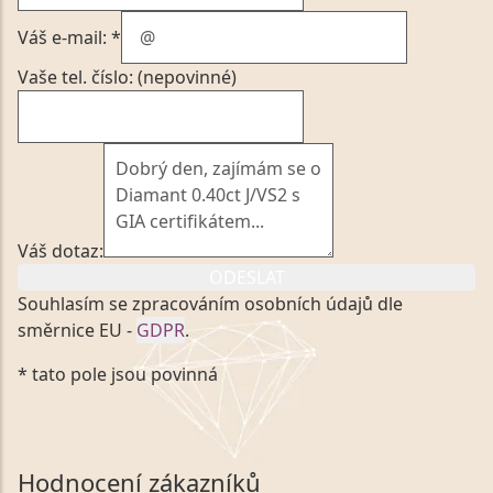
Váš e-mail: *
Vaše tel. číslo: (nepovinné)
Váš dotaz:
ODESLAT
Souhlasím se zpracováním osobních údajů dle
směrnice EU -
GDPR
.
Kliknutím na výše uvedený odkaz, v souladu se
* tato pole jsou povinná
zákonem č. 101/2000 Sb. v platném znění výslovně
souhlasím se zpracováním a uchováním veškerých
mých osobních údajů, které poskytuji prostřednictvím
společnosti VVDiamonds s.r.o., IČO: 05892481. Tyto
Hodnocení zákazníků