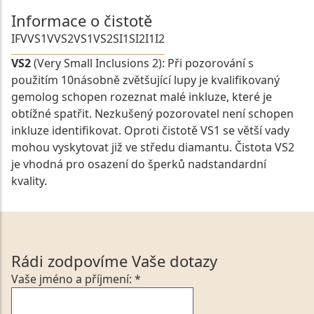
Informace o čistotě
IF
VVS1
VVS2
VS1
VS2
SI1
SI2
I1
I2
VS2
(Very Small Inclusions 2): Při pozorování s
použitím 10násobně zvětšující lupy je kvalifikovaný
gemolog schopen rozeznat malé inkluze, které je
obtížné spatřit. Nezkušený pozorovatel není schopen
inkluze identifikovat. Oproti čistotě VS1 se větší vady
mohou vyskytovat již ve středu diamantu. Čistota VS2
je vhodná pro osazení do šperků nadstandardní
kvality.
Rádi zodpovíme Vaše dotazy
Vaše jméno a příjmení: *