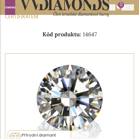
0
Domů
NABÍDKA DIAMANTŮ
0.40CT J/VS2 S GIA
CERTIFIKÁTEM
Kód produktu:
14647
Přírodní diamant