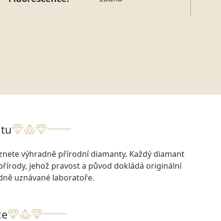
tu
eznete výhradně přírodní diamanty. Každý diamant
přírody, jehož pravost a původ dokládá originální
odně uznávané laboratoře.
ce