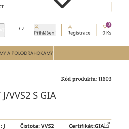
KT
0
CZ
AT
Přihlášení
Registrace
0 Ks
MY A POLODRAHOKAMY
Kód produktu:
11603
J/VVS2 S GIA
a:
J
Čistota:
VVS2
Certifikát:
GIA