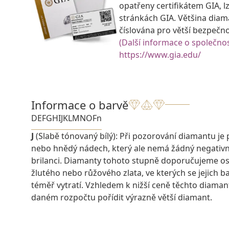
opatřeny certifikátem GIA, lz
stránkách GIA. Většina diam
číslována pro větší bezpečn
(Další informace o společnos
https://www.gia.edu/
Informace o barvě
D
E
F
G
H
I
J
K
L
M
N
O
Fn
J
(Slabě tónovaný bílý): Při pozorování diamantu je 
nebo hnědý nádech, který ale nemá žádný negativn
brilanci. Diamanty tohoto stupně doporučujeme os
žlutého nebo růžového zlata, ve kterých se jejich 
téměř vytratí. Vzhledem k nižší ceně těchto diaman
daném rozpočtu pořídit výrazně větší diamant.