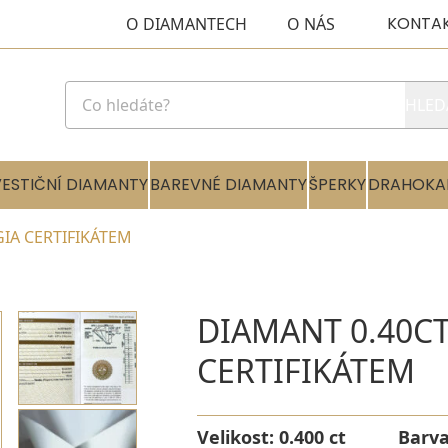
KONTA
O DIAMANTECH
O NÁS
HLED
VESTIČNÍ DIAMANTY
BAREVNÉ DIAMANTY
ŠPERKY
DRAHOKA
 GIA CERTIFIKÁTEM
DIAMANT 0.40CT 
CERTIFIKÁTEM
Velikost:
0.400 ct
Barv