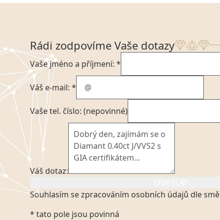
Rádi zodpovíme Vaše dotazy
Vaše jméno a příjmení: *
Váš e-mail: *
Vaše tel. číslo: (nepovinné)
Váš dotaz:
ODESLAT
Souhlasím se zpracováním osobních údajů dle smě
Kliknutím na výše uvedený odkaz, v souladu se zák
* tato pole jsou povinná