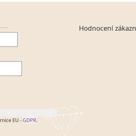
Hodnocení zákazn
rnice EU -
GDPR
.
onem č. 101/2000 Sb. v