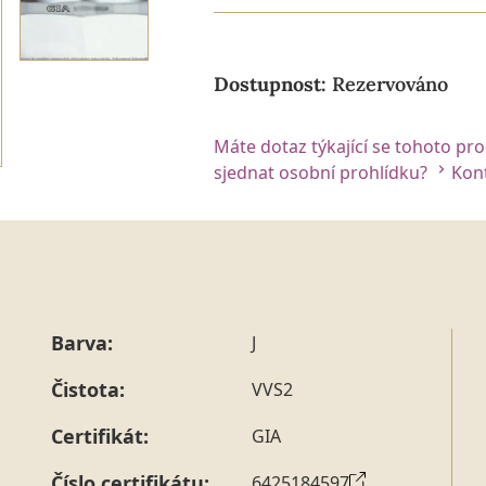
Dostupnost:
Rezervováno
Máte dotaz týkající se tohoto pr
sjednat osobní prohlídku?
Kont
Barva:
J
Čistota:
VVS2
Certifikát:
GIA
Číslo certifikátu:
6425184597