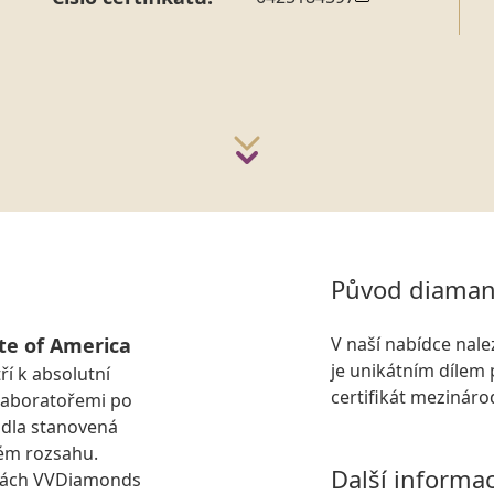
Původ diaman
te of America
V naší nabídce nal
je unikátním dílem 
ří k absolutní
certifikát mezinár
laboratořemi po
idla stanovená
ém rozsahu.
Další informa
kách VVDiamonds