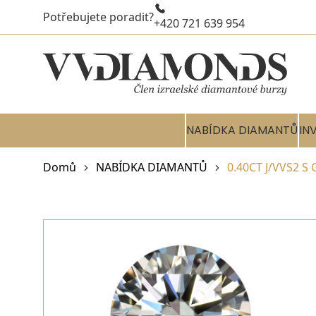
Potřebujete poradit?
+420 721 639 954
NABÍDKA DIAMANTŮ
IN
Domů
NABÍDKA DIAMANTŮ
0.40CT J/VVS2 S