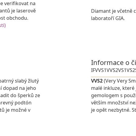
e verifikovat na
antů je laserově
Diamant je včetně ce
ost obchodu.
laboratoří GIA.
ti)
Informace o č
IF
VVS1
VVS2
VS1
VS2
patrný slabý žlutý
VVS2
(Very Very Sma
í dopad na jeho
malé inkluze, které
adit do šperků ze
gemologem s použit
barevný podtón
větším množství ne
tů je možné v
je opět nezbytné. St