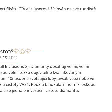
rtifikátu GIA a je laserově číslován na své rundistě
istotě
SI1
SI2
I1
I2
ll Inclusions 2): Diamanty obsahují velmi, velmi
 jsou velmi těžko objevitelné kvalifikovaným
ím 10násobně zvětšující lupy, avšak větší nebo ve
ž u čistoty VVS1. Použití binokulárního mikroskopu
ále se jedná o investiční čistotu diamantu.