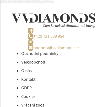
informací, nejdéle na tři roky od jejich zaslání.
+420 721 639 954
podpora@vvdiamonds.cz
Obchodní podmínky
Velkoobchod
O nás
Kontakt
GDPR
Cookies
Vrácení zboží