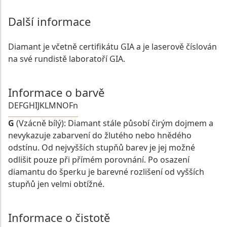
Další informace
Diamant je včetně certifikátu GIA a je laserově číslován
na své rundistě laboratoří GIA.
Informace o barvě
D
E
F
G
H
I
J
K
L
M
N
O
Fn
G
(Vzácně bílý): Diamant stále působí čirým dojmem a
nevykazuje zabarvení do žlutého nebo hnědého
odstínu. Od nejvyšších stupňů barev je jej možné
odlišit pouze při přímém porovnání. Po osazení
diamantu do šperku je barevné rozlišení od vyšších
stupňů jen velmi obtížné.
Informace o čistotě