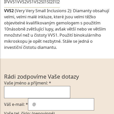
IF
VVS1
VVS2
VS1
VS2
SI1
SI2
I1
I2
VVS2
(Very Very Small Inclusions 2): Diamanty obsahují
velmi, velmi malé inkluze, které jsou velmi těžko
objevitelné kvalifikovaným gemologem s použitím
10násobně zvětšující lupy, avšak větší nebo ve větším
množství než u čistoty VVS1. Použití binokulárního
mikroskopu je opět nezbytné. Stále se jedná o
investiční čistotu diamantu.
Rádi zodpovíme Vaše dotazy
Vaše jméno a příjmení: *
Váš e-mail: *
Vaše tel. číslo: (nepovinné)