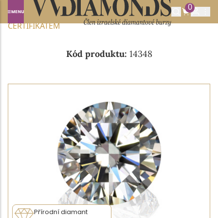
0
Domů
NABÍDKA DIAMANTŮ
0.41CT G/VVS2 S GIA
CERTIFIKÁTEM
Kód produktu:
14348
Přírodní diamant