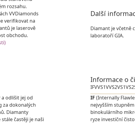
ém rozsahu.
Další informa
kách VVDiamonds
e verifikovat na
antů je laserově
Diamant je včetně ce
ost obchodu.
laboratoří GIA.
ti)
Informace o č
IF
VVS1
VVS2
VS1
VS2
 odlišit jej od
IF
(Internally Flawl
g za dokonalých
nejvyšším stupněm č
nů. Diamanty
binokulárního mikr
stále častěji je naši
ryze investiční čist