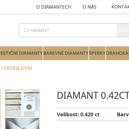
KONTA
O DIAMANTECH
O NÁS
HLED
VESTIČNÍ DIAMANTY
BAREVNÉ DIAMANTY
ŠPERKY
DRAHOKA
IA CERTIFIKÁTEM
DIAMANT 0.42CT 
Velikost:
0.420 ct
Barv