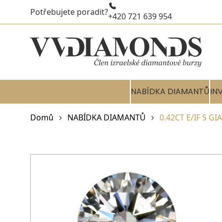
Potřebujete poradit?
+420 721 639 954
NABÍDKA DIAMANTŮ
IN
Domů
NABÍDKA DIAMANTŮ
0.42CT E/IF S G