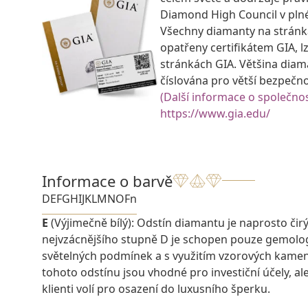
Diamond High Council v pln
Všechny diamanty na strán
opatřeny certifikátem GIA, lz
stránkách GIA. Většina diam
číslována pro větší bezpečn
(Další informace o společnos
https://www.gia.edu/
Informace o barvě
D
E
F
G
H
I
J
K
L
M
N
O
Fn
E
(Výjimečně bílý): Odstín diamantu je naprosto čirý a
nejvzácnějšího stupně D je schopen pouze gemolo
světelných podmínek a s využitím vzorových kame
tohoto odstínu jsou vhodné pro investiční účely, ale 
klienti volí pro osazení do luxusního šperku.