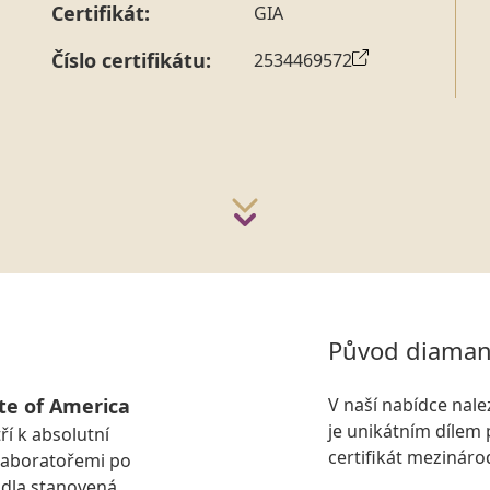
Certifikát:
GIA
Číslo certifikátu:
2534469572
Původ diaman
te of America
V naší nabídce nal
je unikátním dílem 
ří k absolutní
certifikát mezinár
laboratořemi po
idla stanovená