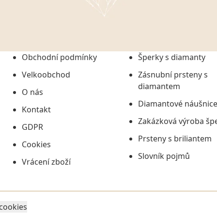
onem č. 101/2000 Sb. v
 a uchováním veškerých
vím společnosti
tuji společnosti
ních údajů či jako jeho
Obchodní podmínky
Šperky s diamanty
tí informací, nejdéle
Velkoobchod
Zásnubní prsteny s
diamantem
O nás
Diamantové náušnic
Kontakt
Zakázková výroba šp
GDPR
Prsteny s briliantem
Cookies
Slovník pojmů
Vrácení zboží
 cookies