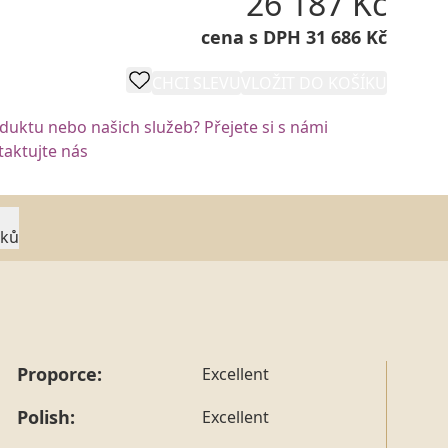
26 187 Kč
cena s DPH 31 686 Kč
CHCI SLEVU
VLOŽIT DO KOŠÍKU
oduktu nebo našich služeb? Přejete si s námi
aktujte nás
rků
Proporce:
Excellent
Polish:
Excellent