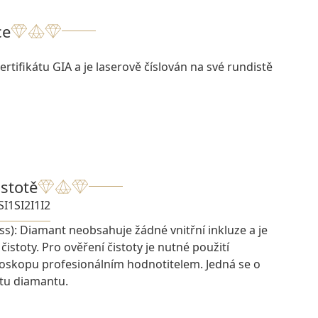
ce
rtifikátu GIA a je laserově číslován na své rundistě
istotě
SI1
SI2
I1
I2
ess): Diamant neobsahuje žádné vnitřní inkluze a je
istoty. Pro ověření čistoty je nutné použití
oskopu profesionálním hodnotitelem. Jedná se o
otu diamantu.