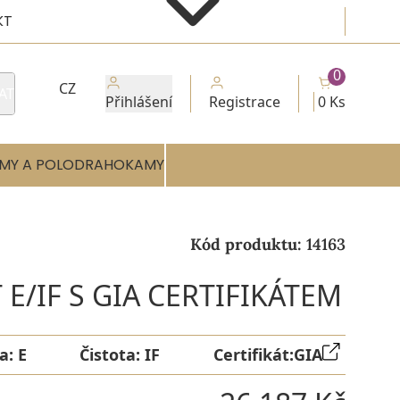
KT
0
CZ
AT
Přihlášení
Registrace
0 Ks
MY A POLODRAHOKAMY
Kód produktu:
14163
E/IF S GIA CERTIFIKÁTEM
a:
E
Čistota:
IF
Certifikát:
GIA