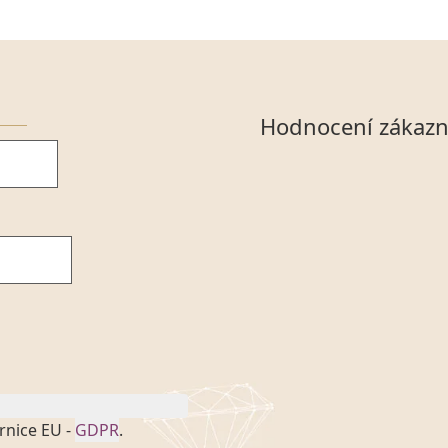
Hodnocení zákazn
rnice EU -
GDPR
.