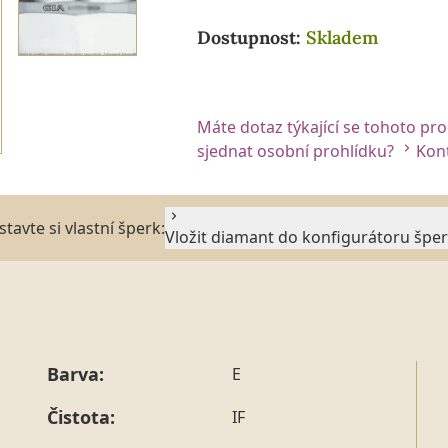
Dostupnost:
Skladem
Máte dotaz týkající se tohoto pr
sjednat osobní prohlídku?
Kont
stavte si vlastní šperk:
Vložit diamant do konfigurátoru špe
Barva:
E
Čistota:
IF