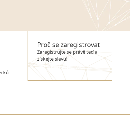
Proč se zaregistrovat
Zaregistrujte se právě teď a
získejte slevu!
e
REGISTROVAT SE
erků