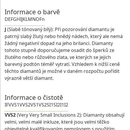
Informace o barvě
D
E
F
G
H
I
J
K
L
M
N
O
Fn
J
(Slabě tónovaný bílý): Při pozorování diamantu je
patrný slabý žlutý nebo hnědý nádech, který ale nemá
žádný negativní dopad na jeho brilanci. Diamanty
tohoto stupně doporučujeme osadit do šperků ze
žlutého nebo růžového zlata, ve kterých se jejich
barevný podtón téměř vytratí. Vzhledem k nižší ceně
těchto diamantů je možné v daném rozpočtu pořídit
výrazně větší diamant.
Informace o čistotě
IF
VVS1
VVS2
VS1
VS2
SI1
SI2
I1
I2
VVS2
(Very Very Small Inclusions 2): Diamanty obsahují
velmi, velmi malé inkluze, které jsou velmi těžko
objevitelné kvalifikovaným gemologem s použitím