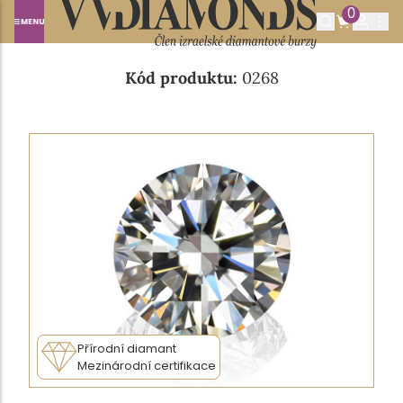
0
Domů
NABÍDKA DIAMANTŮ
0.42CT J/VVS2
Kód produktu:
0268
Přírodní diamant
Mezinárodní certifikace