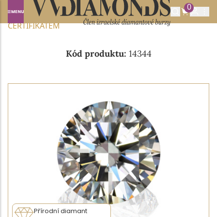
0
Domů
NABÍDKA DIAMANTŮ
0.43CT D/VVS1 S GIA
CERTIFIKÁTEM
Kód produktu:
14344
Přírodní diamant