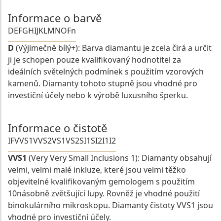
Informace o barvě
D
E
F
G
H
I
J
K
L
M
N
O
Fn
D
(Výjimečně bílý+): Barva diamantu je zcela čirá a určit
ji je schopen pouze kvalifikovaný hodnotitel za
ideálních světelných podmínek s použitím vzorových
kamenů. Diamanty tohoto stupně jsou vhodné pro
investiční účely nebo k výrobě luxusního šperku.
Informace o čistotě
IF
VVS1
VVS2
VS1
VS2
SI1
SI2
I1
I2
VVS1
(Very Very Small Inclusions 1): Diamanty obsahují
velmi, velmi malé inkluze, které jsou velmi těžko
objevitelné kvalifikovaným gemologem s použitím
10násobně zvětšující lupy. Rovněž je vhodné použití
binokulárního mikroskopu. Diamanty čistoty VVS1 jsou
vhodné pro investiční účely.