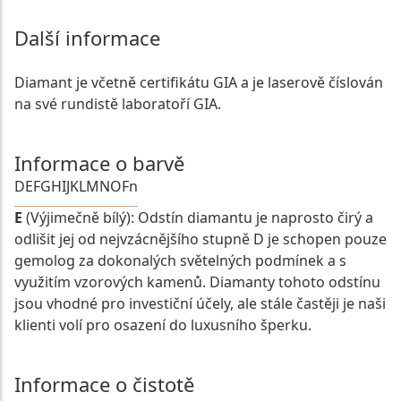
Další informace
Diamant je včetně certifikátu GIA a je laserově číslován
na své rundistě laboratoří GIA.
Informace o barvě
D
E
F
G
H
I
J
K
L
M
N
O
Fn
E
(Výjimečně bílý): Odstín diamantu je naprosto čirý a
odlišit jej od nejvzácnějšího stupně D je schopen pouze
gemolog za dokonalých světelných podmínek a s
využitím vzorových kamenů. Diamanty tohoto odstínu
jsou vhodné pro investiční účely, ale stále častěji je naši
klienti volí pro osazení do luxusního šperku.
Informace o čistotě