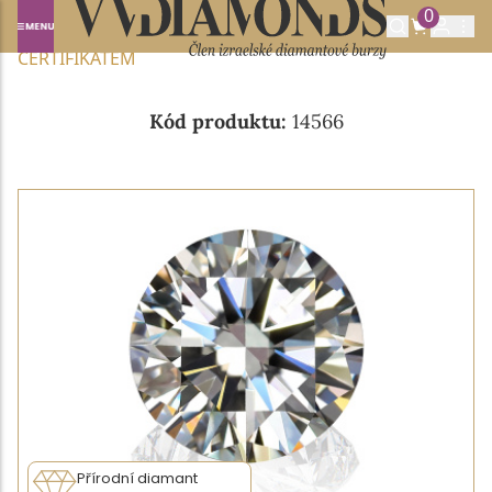
0
Domů
NABÍDKA DIAMANTŮ
0.43CT E/VVS1 S GIA
CERTIFIKÁTEM
Kód produktu:
14566
Přírodní diamant