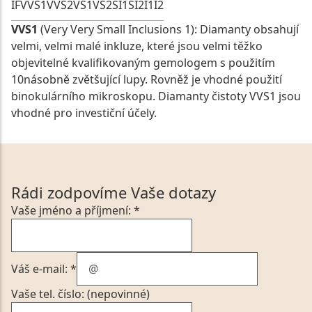
IF
VVS1
VVS2
VS1
VS2
SI1
SI2
I1
I2
VVS1
(Very Very Small Inclusions 1): Diamanty obsahují
velmi, velmi malé inkluze, které jsou velmi těžko
objevitelné kvalifikovaným gemologem s použitím
10násobně zvětšující lupy. Rovněž je vhodné použití
binokulárního mikroskopu. Diamanty čistoty VVS1 jsou
vhodné pro investiční účely.
Rádi zodpovíme Vaše dotazy
Vaše jméno a příjmení: *
Váš e-mail: *
Vaše tel. číslo: (nepovinné)