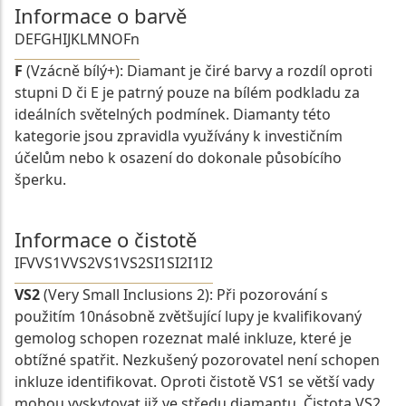
Informace o barvě
D
E
F
G
H
I
J
K
L
M
N
O
Fn
F
(Vzácně bílý+): Diamant je čiré barvy a rozdíl oproti
stupni D či E je patrný pouze na bílém podkladu za
ideálních světelných podmínek. Diamanty této
kategorie jsou zpravidla využívány k investičním
účelům nebo k osazení do dokonale působícího
šperku.
Informace o čistotě
IF
VVS1
VVS2
VS1
VS2
SI1
SI2
I1
I2
VS2
(Very Small Inclusions 2): Při pozorování s
použitím 10násobně zvětšující lupy je kvalifikovaný
gemolog schopen rozeznat malé inkluze, které je
obtížné spatřit. Nezkušený pozorovatel není schopen
inkluze identifikovat. Oproti čistotě VS1 se větší vady
mohou vyskytovat již ve středu diamantu. Čistota VS2