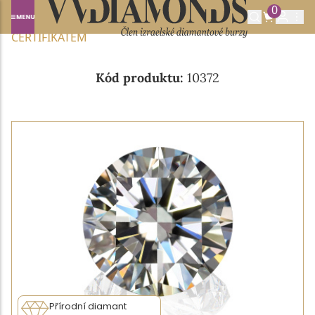
0
Domů
NABÍDKA DIAMANTŮ
0.43CT F/VS2 S GIA
CERTIFIKÁTEM
Kód produktu:
10372
Přírodní diamant