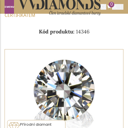
0
Domů
NABÍDKA DIAMANTŮ
0.43CT F/VVS1 S GIA
CERTIFIKÁTEM
Kód produktu:
14346
Přírodní diamant