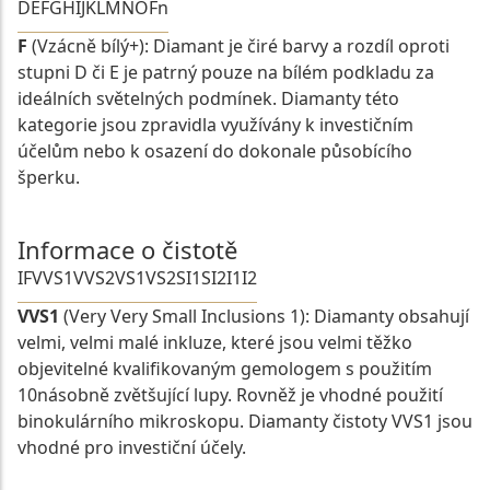
D
E
F
G
H
I
J
K
L
M
N
O
Fn
F
(Vzácně bílý+): Diamant je čiré barvy a rozdíl oproti
stupni D či E je patrný pouze na bílém podkladu za
ideálních světelných podmínek. Diamanty této
kategorie jsou zpravidla využívány k investičním
účelům nebo k osazení do dokonale působícího
šperku.
Informace o čistotě
IF
VVS1
VVS2
VS1
VS2
SI1
SI2
I1
I2
VVS1
(Very Very Small Inclusions 1): Diamanty obsahují
velmi, velmi malé inkluze, které jsou velmi těžko
objevitelné kvalifikovaným gemologem s použitím
10násobně zvětšující lupy. Rovněž je vhodné použití
binokulárního mikroskopu. Diamanty čistoty VVS1 jsou
vhodné pro investiční účely.