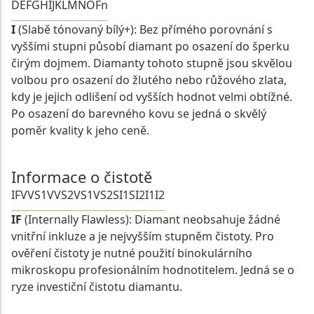
D
E
F
G
H
I
J
K
L
M
N
O
Fn
I
(Slabě tónovaný bílý+): Bez přímého porovnání s
vyššími stupni působí diamant po osazení do šperku
čirým dojmem. Diamanty tohoto stupně jsou skvělou
volbou pro osazení do žlutého nebo růžového zlata,
kdy je jejich odlišení od vyšších hodnot velmi obtížné.
Po osazení do barevného kovu se jedná o skvělý
poměr kvality k jeho ceně.
Informace o čistotě
IF
VVS1
VVS2
VS1
VS2
SI1
SI2
I1
I2
IF
(Internally Flawless): Diamant neobsahuje žádné
vnitřní inkluze a je nejvyšším stupněm čistoty. Pro
ověření čistoty je nutné použití binokulárního
mikroskopu profesionálním hodnotitelem. Jedná se o
ryze investiční čistotu diamantu.