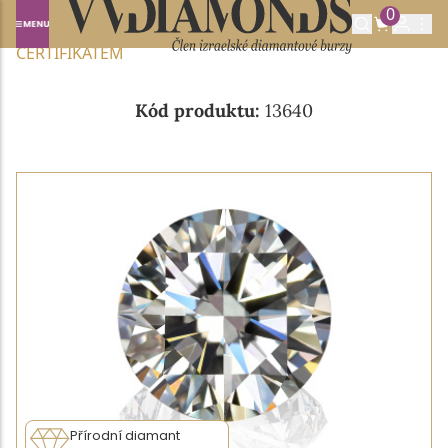
0
Domů
NABÍDKA DIAMANTŮ
0.43CT I/IF S GIA
CERTIFIKÁTEM
Kód produktu:
13640
Přírodní diamant