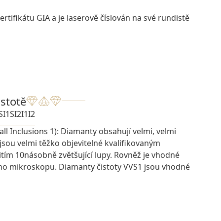
rtifikátu GIA a je laserově číslován na své rundistě
istotě
SI1
SI2
I1
I2
ll Inclusions 1): Diamanty obsahují velmi, velmi
 jsou velmi těžko objevitelné kvalifikovaným
ím 10násobně zvětšující lupy. Rovněž je vhodné
ího mikroskopu. Diamanty čistoty VVS1 jsou vhodné