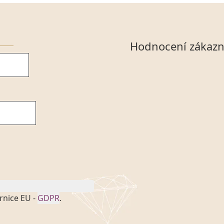
Hodnocení zákazn
rnice EU -
GDPR
.
onem č. 101/2000 Sb. v