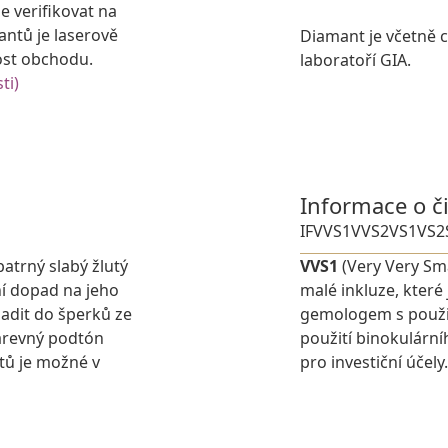
e verifikovat na
antů je laserově
Diamant je včetně ce
ost obchodu.
laboratoří GIA.
ti)
Informace o č
IF
VVS1
VVS2
VS1
VS2
patrný slabý žlutý
VVS1
(Very Very Sma
í dopad na jeho
malé inkluze, které
adit do šperků ze
gemologem s použit
barevný podtón
použití binokulárn
tů je možné v
pro investiční účely.