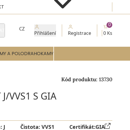
KT
0
CZ
AT
Přihlášení
Registrace
0 Ks
MY A POLODRAHOKAMY
Kód produktu:
13730
J/VVS1 S GIA
a:
J
Čistota:
VVS1
Certifikát:
GIA