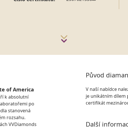
Původ diaman
te of America
V naší nabídce nal
je unikátním dílem 
ří k absolutní
certifikát mezinár
laboratořemi po
idla stanovená
ém rozsahu.
Další informa
kách VVDiamonds