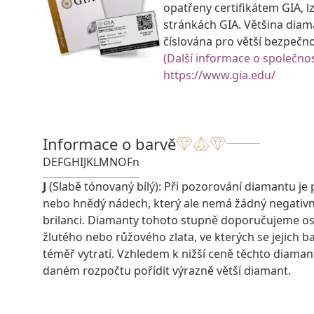
opatřeny certifikátem GIA, lz
stránkách GIA. Většina diam
číslována pro větší bezpečn
(Další informace o společnos
https://www.gia.edu/
Informace o barvě
D
E
F
G
H
I
J
K
L
M
N
O
Fn
J
(Slabě tónovaný bílý): Při pozorování diamantu je 
nebo hnědý nádech, který ale nemá žádný negativn
brilanci. Diamanty tohoto stupně doporučujeme os
žlutého nebo růžového zlata, ve kterých se jejich 
téměř vytratí. Vzhledem k nižší ceně těchto diaman
daném rozpočtu pořídit výrazně větší diamant.