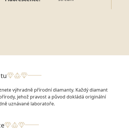
tu
eznete výhradně přírodní diamanty. Každý diamant
přírody, jehož pravost a původ dokládá originální
odně uznávané laboratoře.
ce