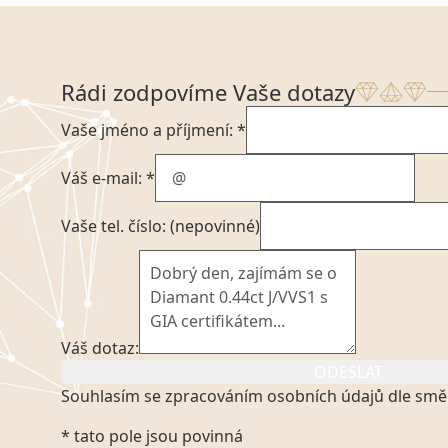
Rádi zodpovíme Vaše dotazy
Vaše jméno a příjmení: *
Váš e-mail: *
Vaše tel. číslo: (nepovinné)
Váš dotaz:
ODESLAT
Souhlasím se zpracováním osobních údajů dle smě
Kliknutím na výše uvedený odkaz, v souladu se zák
* tato pole jsou povinná