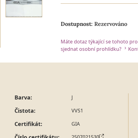
Dostupnost:
Rezervováno
Máte dotaz týkající se tohoto pr
sjednat osobní prohlídku?
Kont
Barva:
J
Čistota:
VVS1
Certifikát:
GIA
Číslo certifikátu:
2507021530