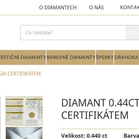
KONTA
O DIAMANTECH
O NÁS
HLED
VESTIČNÍ DIAMANTY
BAREVNÉ DIAMANTY
ŠPERKY
DRAHOKA
 GIA CERTIFIKÁTEM
DIAMANT 0.44CT 
CERTIFIKÁTEM
Velikost:
0.440 ct
Barv