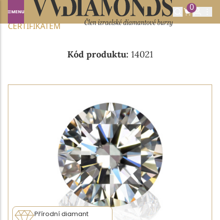
0
Domů
NABÍDKA DIAMANTŮ
0.46CT F/SI2 S GIA
CERTIFIKÁTEM
Kód produktu:
14021
Přírodní diamant