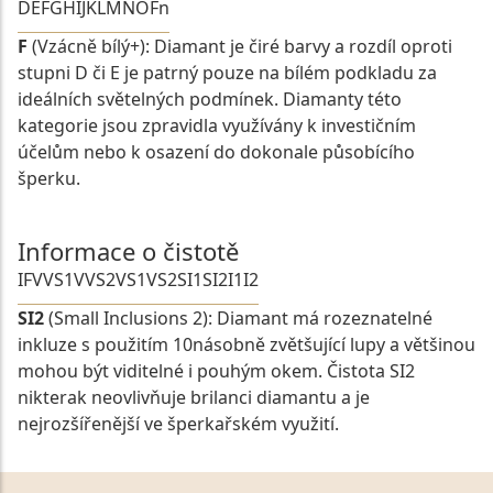
D
E
F
G
H
I
J
K
L
M
N
O
Fn
F
(Vzácně bílý+): Diamant je čiré barvy a rozdíl oproti
stupni D či E je patrný pouze na bílém podkladu za
ideálních světelných podmínek. Diamanty této
kategorie jsou zpravidla využívány k investičním
účelům nebo k osazení do dokonale působícího
šperku.
Informace o čistotě
IF
VVS1
VVS2
VS1
VS2
SI1
SI2
I1
I2
SI2
(Small Inclusions 2): Diamant má rozeznatelné
inkluze s použitím 10násobně zvětšující lupy a většinou
mohou být viditelné i pouhým okem. Čistota SI2
nikterak neovlivňuje brilanci diamantu a je
nejrozšířenější ve šperkařském využití.