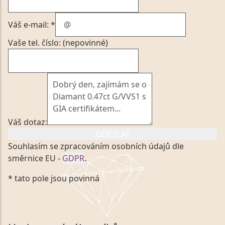
Váš e-mail: *
Vaše tel. číslo: (nepovinné)
Váš dotaz:
ODESLAT
Souhlasím se zpracováním osobních údajů dle
směrnice EU -
GDPR
.
Kliknutím na výše uvedený odkaz, v souladu se
* tato pole jsou povinná
zákonem č. 101/2000 Sb. v platném znění výslovně
souhlasím se zpracováním a uchováním veškerých
mých osobních údajů, které poskytuji prostřednictvím
společnosti VVDiamonds s.r.o., IČO: 05892481. Tyto