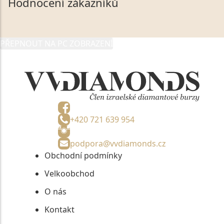
Hodnocení zákazníků
údaje poskytuji společnosti VVDiamonds s.r.o., IČO:
05892481, jako správci osobních údajů či jako jeho
zmocněnému zástupci, výhradně za účelem poskytnutí
PŘEPNOUT NA PC ZOBRAZENÍ
informací, nejdéle na tři roky od jejich zaslání.
+420 721 639 954
podpora@vvdiamonds.cz
Obchodní podmínky
Velkoobchod
O nás
Kontakt