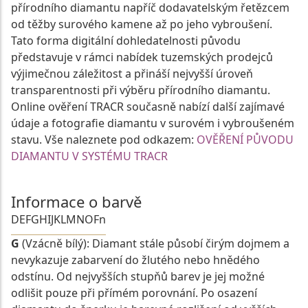
přírodního diamantu napříč dodavatelským řetězcem
od těžby surového kamene až po jeho vybroušení.
Tato forma digitální dohledatelnosti původu
představuje v rámci nabídek tuzemských prodejců
výjimečnou záležitost a přináší nejvyšší úroveň
transparentnosti při výběru přírodního diamantu.
Online ověření TRACR současně nabízí další zajímavé
údaje a fotografie diamantu v surovém i vybroušeném
stavu. Vše naleznete pod odkazem:
OVĚŘENÍ PŮVODU
DIAMANTU V SYSTÉMU TRACR
Informace o barvě
D
E
F
G
H
I
J
K
L
M
N
O
Fn
G
(Vzácně bílý): Diamant stále působí čirým dojmem a
nevykazuje zabarvení do žlutého nebo hnědého
odstínu. Od nejvyšších stupňů barev je jej možné
odlišit pouze při přímém porovnání. Po osazení