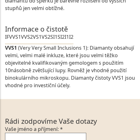
diamantu do šperku je barevné rozlišení od vyšších
stupňů jen velmi obtížné.
Informace o čistotě
IF
VVS1
VVS2
VS1
VS2
SI1
SI2
I1
I2
VVS1
(Very Very Small Inclusions 1): Diamanty obsahují
velmi, velmi malé inkluze, které jsou velmi těžko
objevitelné kvalifikovaným gemologem s použitím
10násobně zvětšující lupy. Rovněž je vhodné použití
binokulárního mikroskopu. Diamanty čistoty VVS1 jsou
vhodné pro investiční účely.
Rádi zodpovíme Vaše dotazy
Vaše jméno a příjmení: *