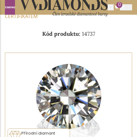
0
Domů
NABÍDKA DIAMANTŮ
0.47CT G/VVS1 S GIA
CERTIFIKÁTEM
Kód produktu:
14737
Přírodní diamant