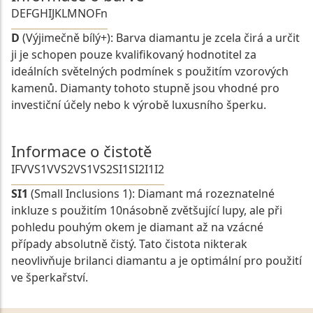
D
E
F
G
H
I
J
K
L
M
N
O
Fn
D
(Výjimečně bílý+): Barva diamantu je zcela čirá a určit
ji je schopen pouze kvalifikovaný hodnotitel za
ideálních světelných podmínek s použitím vzorových
kamenů. Diamanty tohoto stupně jsou vhodné pro
investiční účely nebo k výrobě luxusního šperku.
Informace o čistotě
IF
VVS1
VVS2
VS1
VS2
SI1
SI2
I1
I2
SI1
(Small Inclusions 1): Diamant má rozeznatelné
inkluze s použitím 10násobně zvětšující lupy, ale při
pohledu pouhým okem je diamant až na vzácné
případy absolutně čistý. Tato čistota nikterak
neovlivňuje brilanci diamantu a je optimální pro použití
ve šperkařství.