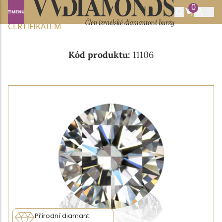
0
Domů
NABÍDKA DIAMANTŮ
0.50CT D/SI1 S GIA
CERTIFIKÁTEM
Kód produktu:
11106
Přírodní diamant