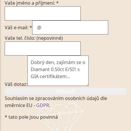
Vaše jméno a příjmení: *
Váš e-mail: *
Vaše tel. číslo: (nepovinné)
Váš dotaz:
ODESLAT
Souhlasím se zpracováním osobních údajů dle
směrnice EU -
GDPR
.
Kliknutím na výše uvedený odkaz, v souladu se
* tato pole jsou povinná
zákonem č. 101/2000 Sb. v platném znění výslovně
souhlasím se zpracováním a uchováním veškerých