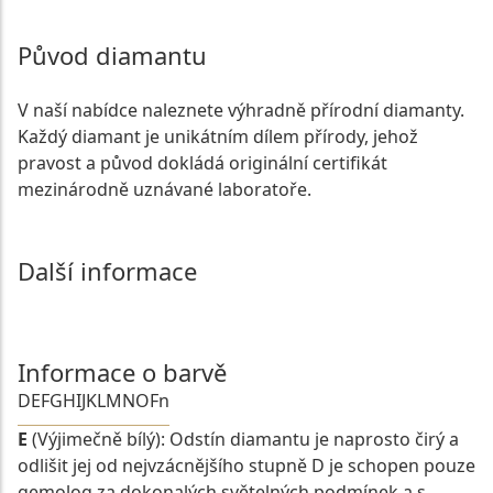
Původ diamantu
V naší nabídce naleznete výhradně přírodní diamanty.
Každý diamant je unikátním dílem přírody, jehož
pravost a původ dokládá originální certifikát
mezinárodně uznávané laboratoře.
Další informace
Informace o barvě
D
E
F
G
H
I
J
K
L
M
N
O
Fn
E
(Výjimečně bílý): Odstín diamantu je naprosto čirý a
odlišit jej od nejvzácnějšího stupně D je schopen pouze
gemolog za dokonalých světelných podmínek a s