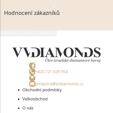
mých osobních údajů, které poskytuji prostřednictvím
společnosti VVDiamonds s.r.o., IČO: 05892481. Tyto
Hodnocení zákazníků
údaje poskytuji společnosti VVDiamonds s.r.o., IČO:
05892481, jako správci osobních údajů či jako jeho
zmocněnému zástupci, výhradně za účelem poskytnutí
PŘEPNOUT NA PC ZOBRAZENÍ
informací, nejdéle na tři roky od jejich zaslání.
+420 721 639 954
podpora@vvdiamonds.cz
Obchodní podmínky
Velkoobchod
O nás