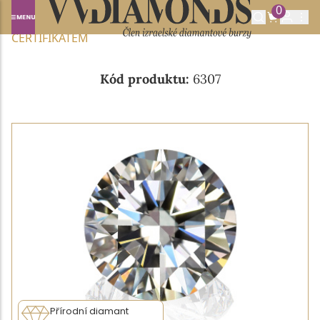
0
Domů
NABÍDKA DIAMANTŮ
0.50CT E/SI1 S GIA
CERTIFIKÁTEM
Kód produktu:
6307
Přírodní diamant