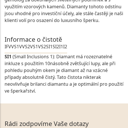
využitím vzorových kamenů. Diamanty tohoto odstínu
jsou vhodné pro investiční účely, ale stále častěji je naši
klienti volí pro osazení do luxusního šperku.
Informace o čistotě
IF
VVS1
VVS2
VS1
VS2
SI1
SI2
I1
I2
SI1
(Small Inclusions 1): Diamant má rozeznatelné
inkluze s použitím 10násobně zvětšující lupy, ale při
pohledu pouhým okem je diamant až na vzácné
případy absolutně čistý. Tato čistota nikterak
neovlivňuje brilanci diamantu a je optimální pro použití
ve šperkařství.
Rádi zodpovíme Vaše dotazy