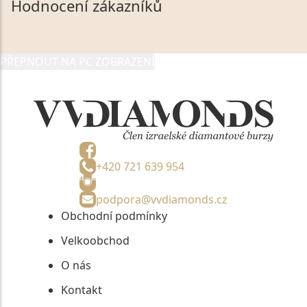
Hodnocení zákazníků
údaje poskytuji společnosti VVDiamonds s.r.o., IČO:
05892481, jako správci osobních údajů či jako jeho
zmocněnému zástupci, výhradně za účelem poskytnutí
PŘEPNOUT NA PC ZOBRAZENÍ
informací, nejdéle na tři roky od jejich zaslání.
+420 721 639 954
podpora@vvdiamonds.cz
Obchodní podmínky
Velkoobchod
O nás
Kontakt