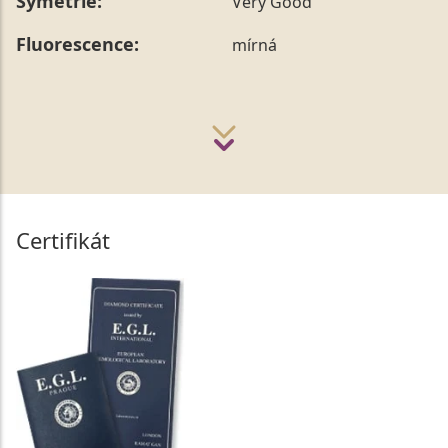
Symetrie:
Very Good
Fluorescence:
mírná
Certifikát