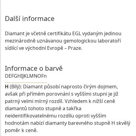
Další informace
Diamant je včetně certifikátu EGL vydaným jedinou
mezinárodně uznávanou gemologickou laboratoří
sídlící ve východní Evropě – Praze.
Informace o barvě
D
E
F
G
H
I
J
K
L
M
N
O
Fn
H
(Bílý): Diamant působí naprosto čirým dojmem,
avšak při přímém porovnání s vyššími stupni je již
patrný velmi mírný rozdíl. Vzhledem k nižší ceně
diamantů tohoto stupně a takřka
neidentifikovatelnému rozdílu oproti vyšším
hodnotám nabízí diamanty barevného stupně H skvělý
poměr k ceně.