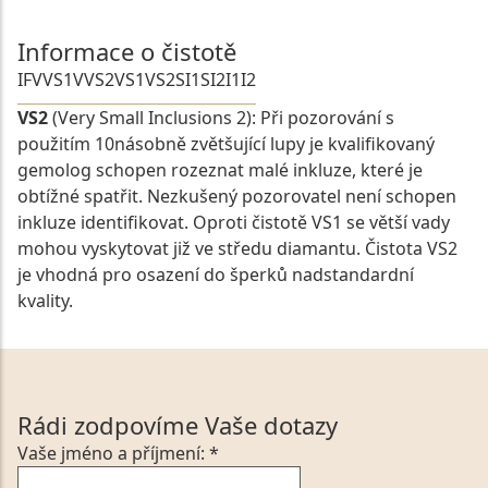
Informace o čistotě
IF
VVS1
VVS2
VS1
VS2
SI1
SI2
I1
I2
VS2
(Very Small Inclusions 2): Při pozorování s
použitím 10násobně zvětšující lupy je kvalifikovaný
gemolog schopen rozeznat malé inkluze, které je
obtížné spatřit. Nezkušený pozorovatel není schopen
inkluze identifikovat. Oproti čistotě VS1 se větší vady
mohou vyskytovat již ve středu diamantu. Čistota VS2
je vhodná pro osazení do šperků nadstandardní
kvality.
Rádi zodpovíme Vaše dotazy
Vaše jméno a příjmení: *