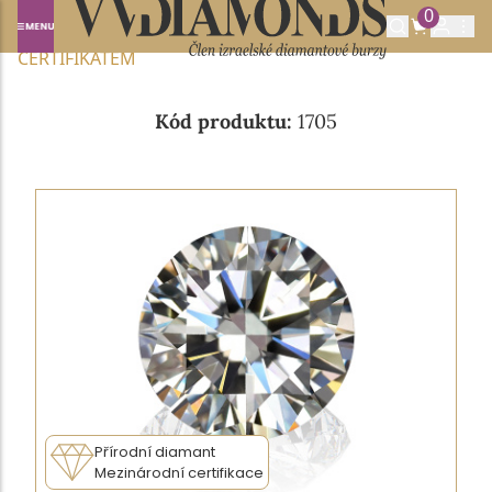
0
Domů
NABÍDKA DIAMANTŮ
0.50CT H/VS2 S EGL
CERTIFIKÁTEM
Kód produktu:
1705
Přírodní diamant
Mezinárodní certifikace