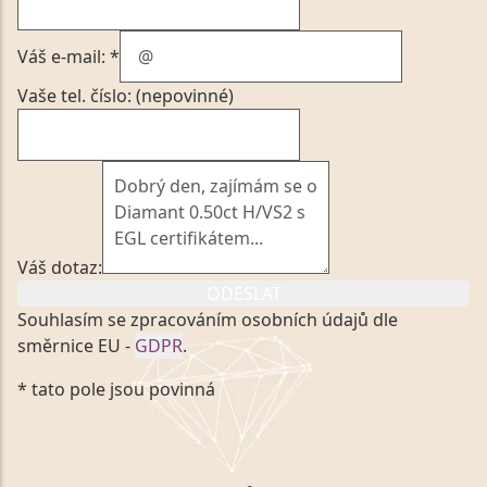
Váš e-mail: *
Vaše tel. číslo: (nepovinné)
Váš dotaz:
ODESLAT
Souhlasím se zpracováním osobních údajů dle
směrnice EU -
GDPR
.
Kliknutím na výše uvedený odkaz, v souladu se
* tato pole jsou povinná
zákonem č. 101/2000 Sb. v platném znění výslovně
souhlasím se zpracováním a uchováním veškerých
mých osobních údajů, které poskytuji prostřednictvím
společnosti VVDiamonds s.r.o., IČO: 05892481. Tyto