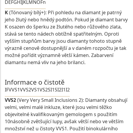
D
E
F
G
H
I
J
K
L
M
N
O
Fn
K
(Tónovaný bílý+): Při pohledu na diamant je patrný
jeho žlutý nebo hnědý podtón. Pokud je diamant barvy
K osazen do šperku ze žlutého nebo růžového zlata,
stává se tento nádech obtížně spatřitelným. Oproti
vyšším stupňům barvy jsou diamanty tohoto stupně
výrazně cenově dostupnější a v daném rozpočtu je tak
možné pořídit významně větší kámen. Zabarvení
diamantu nemá vliv na jeho brilanci.
Informace o čistotě
IF
VVS1
VVS2
VS1
VS2
SI1
SI2
I1
I2
VVS2
(Very Very Small Inclusions 2): Diamanty obsahují
velmi, velmi malé inkluze, které jsou velmi těžko
objevitelné kvalifikovaným gemologem s použitím
10násobně zvětšující lupy, avšak větší nebo ve větším
množství než u čistoty VVS1. Použití binokulárního