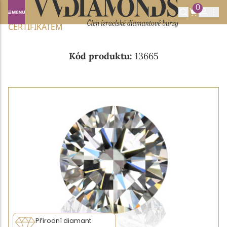
0
Domů
NABÍDKA DIAMANTŮ
0.50CT K/VVS2 S GIA
CERTIFIKÁTEM
Kód produktu:
13665
Přírodní diamant