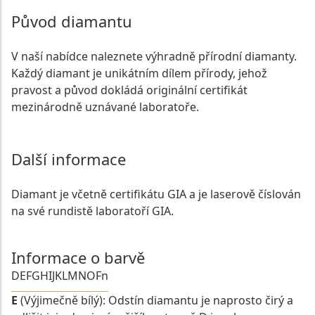
Původ diamantu
V naší nabídce naleznete výhradně přírodní diamanty.
Každý diamant je unikátním dílem přírody, jehož
pravost a původ dokládá originální certifikát
mezinárodně uznávané laboratoře.
Další informace
Diamant je včetně certifikátu GIA a je laserově číslován
na své rundistě laboratoří GIA.
Informace o barvě
D
E
F
G
H
I
J
K
L
M
N
O
Fn
E
(Výjimečně bílý): Odstín diamantu je naprosto čirý a