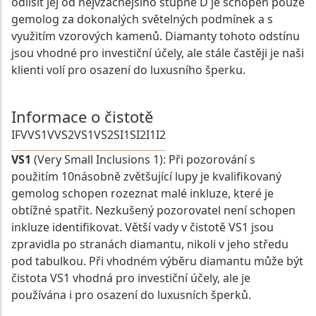
odlišit jej od nejvzácnějšího stupně D je schopen pouze
gemolog za dokonalých světelných podmínek a s
využitím vzorových kamenů. Diamanty tohoto odstínu
jsou vhodné pro investiční účely, ale stále častěji je naši
klienti volí pro osazení do luxusního šperku.
Informace o čistotě
IF
VVS1
VVS2
VS1
VS2
SI1
SI2
I1
I2
VS1
(Very Small Inclusions 1): Při pozorování s
použitím 10násobně zvětšující lupy je kvalifikovaný
gemolog schopen rozeznat malé inkluze, které je
obtížné spatřit. Nezkušený pozorovatel není schopen
inkluze identifikovat. Větší vady v čistotě VS1 jsou
zpravidla po stranách diamantu, nikoli v jeho středu
pod tabulkou. Při vhodném výběru diamantu může být
čistota VS1 vhodná pro investiční účely, ale je
používána i pro osazení do luxusních šperků.