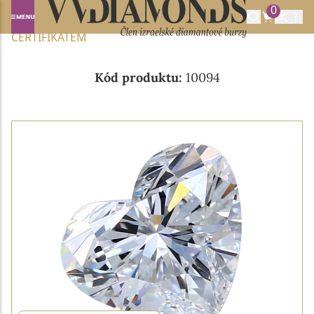
0
Domů
NABÍDKA DIAMANTŮ
0.51CT E/VS1 S GIA
CERTIFIKÁTEM
Kód produktu:
10094